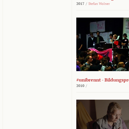
2017
/
Stefan Wolner
#unibrennt - Bildungspr
2010
/