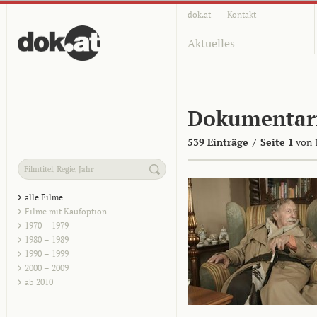
dok.at
Kontakt
Aktuelles
Dokumentar
539 Einträge
/
Seite 1
von 
alle Filme
Filme mit Kaufoption
1970 – 1979
1980 – 1989
1990 – 1999
2000 – 2009
ab 2010