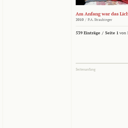
Am Anfang war das Lic
2010
/
P.A. Straubinger
539 Einträge
/
Seite 1
von 
Seitenanfang