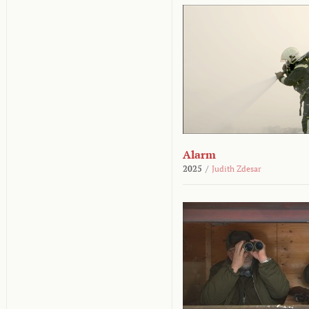
Alarm
2025
/
Judith Zdesar