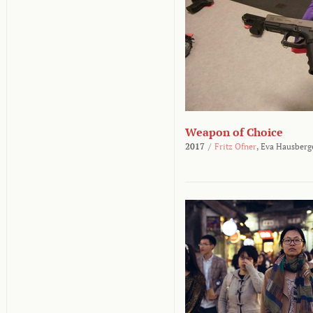
Weapon of Choice
2017
/
Fritz Ofner
,
Eva Hausberg