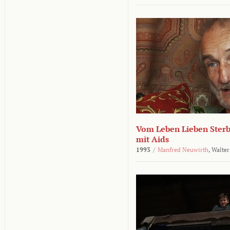
Vom Leben Lieben Sterb
mit Aids
1993
/
Manfred Neuwirth
,
Walter