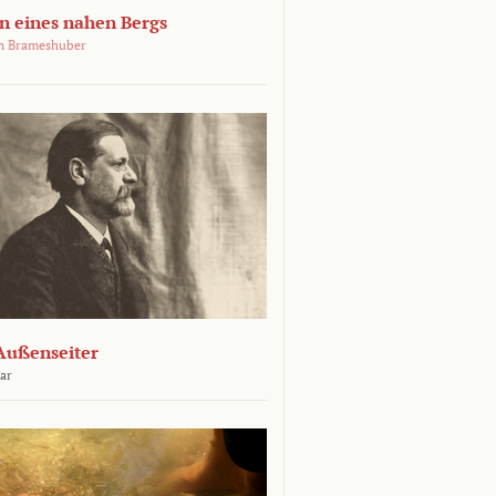
 eines nahen Bergs
an Brameshuber
Außenseiter
ar