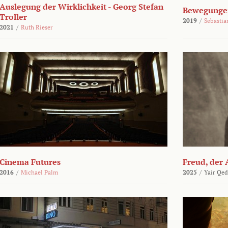
Auslegung der Wirklichkeit - Georg Stefan
Bewegungen
Troller
2019
/
Sebasti
2021
/
Ruth Rieser
Cinema Futures
Freud, der 
2016
/
Michael Palm
2025
/
Yair Qed