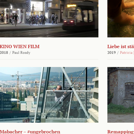
KINO WIEN FILM
Liebe ist st
2018
/
Paul Rosdy
2019
/
Patricia
Mabacher – #ungebrochen
Remapping 