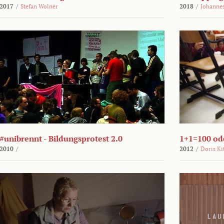
2017
/
Stefan Wolner
2018
/
Johannes
#unibrennt - Bildungsprotest 2.0
1+1=100 ode
2010
/
2012
/
Doris Ki