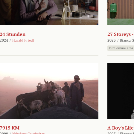
24 Stunden
27 Storeys 
2024
/
Harald Friedl
2023
/
Bianca G
Film online erhäl
7915 KM
A Boy's Life
2008
/
Nikolaus Geyrhalter
2023
/
Florian 