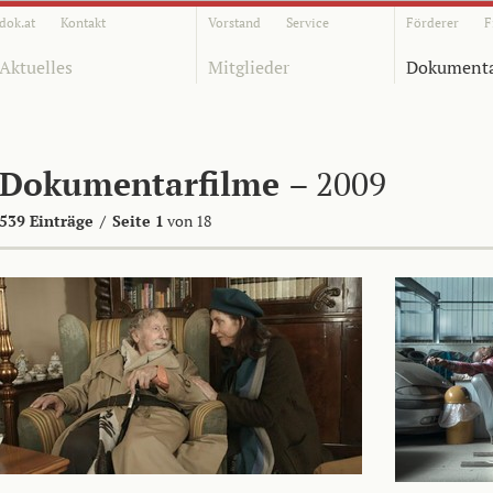
dok.at
Kontakt
Vorstand
Service
Förderer
F
Aktuelles
Mitglieder
Dokumenta
Dokumentarfilme
– 2009
539 Einträge
/
Seite 1
von 18