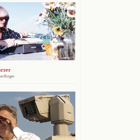
arzer
erflinger