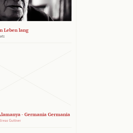
n Leben lang
atz
lamanya - Germania Germania
dreas Guttner