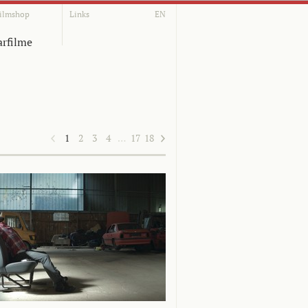
ilmshop
Links
EN
rfilme
1
2
3
4
…
17
18