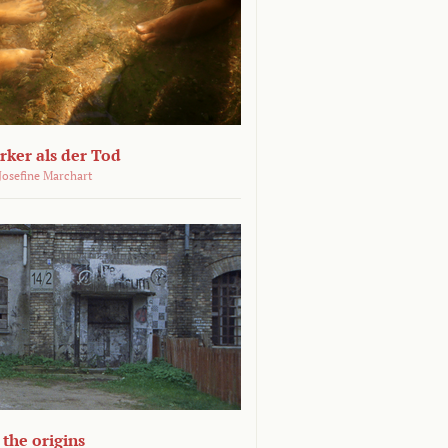
ärker als der Tod
 Josefine Marchart
the origins