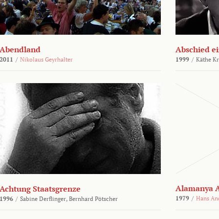
Abendland
Abschied ei
2011
/
Nikolaus Geyrhalter
1999
/
Käthe Kr
Alamanya A
Achtung Staatsgrenze
1979
/
Hans An
1996
/
Sabine Derflinger,
Bernhard Pötscher