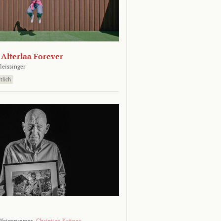
- Alterlaa Forever
leissinger
tlich
Weigensamer,
Christian Krönes