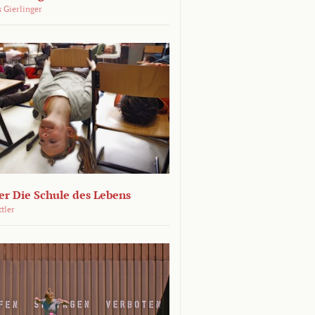
 Gierlinger
r Die Schule des Lebens
ttler