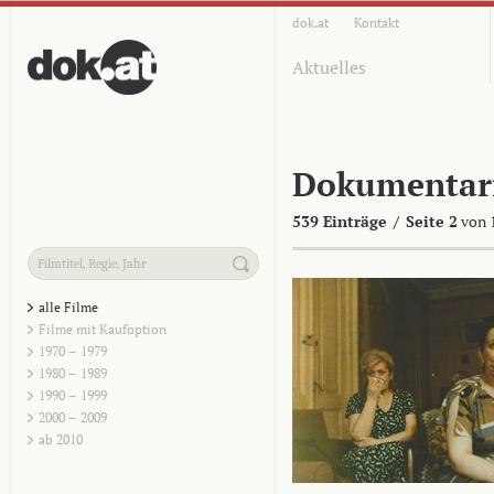
dok.at
Kontakt
Aktuelles
Dokumentar
539 Einträge
/
Seite 2
von 
alle Filme
Filme mit Kaufoption
1970 – 1979
1980 – 1989
1990 – 1999
2000 – 2009
ab 2010