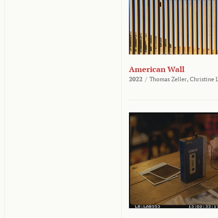
American Wall
2022
/
Thomas Zeller,
Christine 