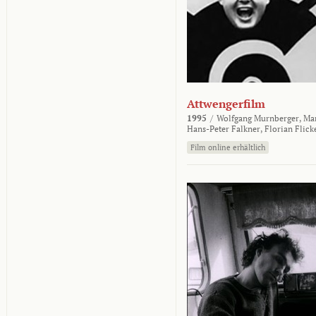
Attwengerfilm
1995
/
Wolfgang Murnberger,
Mar
Hans-Peter Falkner,
Florian Flick
Film online erhältlich