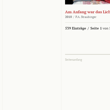
Am Anfang war das Lic
2010
/
P.A. Straubinger
539 Einträge
/
Seite 1
von 
Seitenanfang