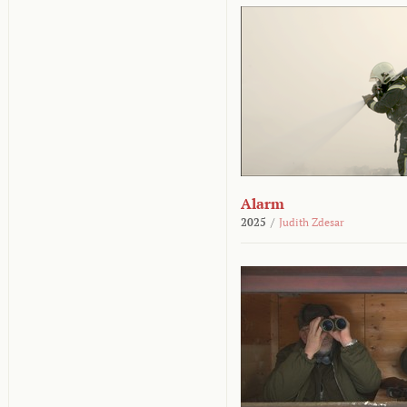
Alarm
2025
/
Judith Zdesar