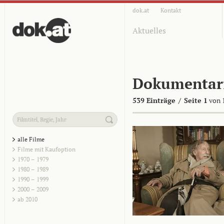
dok.at
Kontakt
Aktuelles
Dokumentar
539 Einträge
/
Seite 1
von 
alle Filme
Filme mit Kaufoption
1970 – 1979
1980 – 1989
1990 – 1999
2000 – 2009
ab 2010