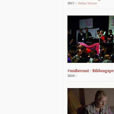
2017
/
Stefan Wolner
#unibrennt - Bildungspr
2010
/