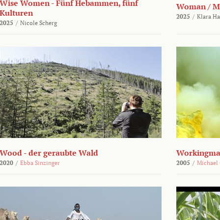
Wise Women - Fünf Hebammen, fünf
Woman / M
Kulturen
2025
/
Klara H
2025
/
Nicole Scherg
Wood - der geraubte Wald
Workingma
2020
/
Ebba Sinzinger
2005
/
Michael