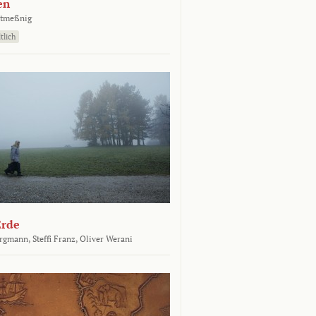
en
atmeßnig
tlich
Erde
ergmann,
Steffi Franz,
Oliver Werani