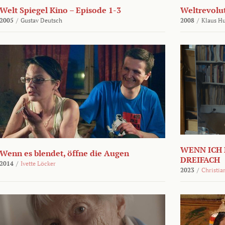
Welt Spiegel Kino – Episode 1-3
Weltrevolu
2005
/
Gustav Deutsch
2008
/
Klaus H
WENN ICH 
Wenn es blendet, öffne die Augen
DREIFACH
2014
/
Ivette Löcker
2023
/
Christia