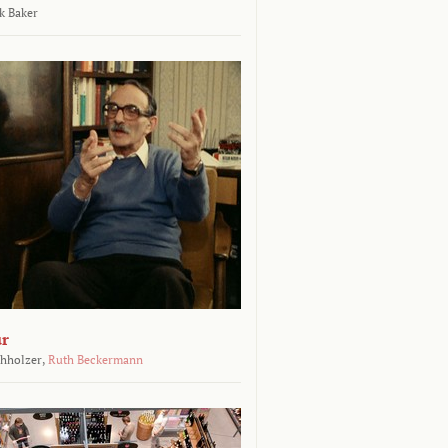
k Baker
ur
chholzer,
Ruth Beckermann