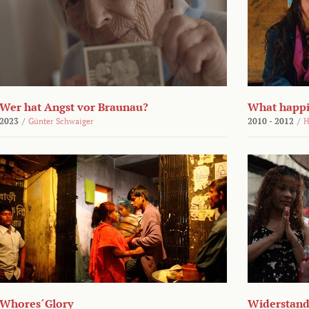
Wer hat Angst vor Braunau?
What happi
2023
/
Günter Schwaiger
2010 - 2012
/
H
Whores´Glory
Widerstand