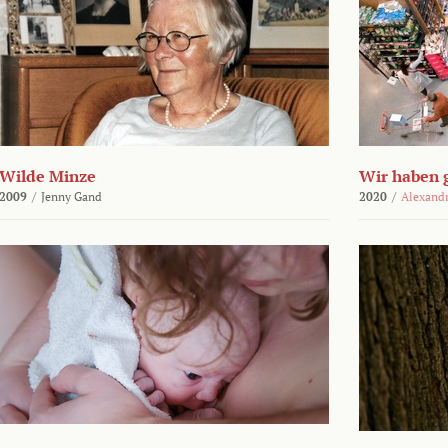
Wilde Minze
Wir haben 
2009
/
Jenny Gand
2020
/
Alexand