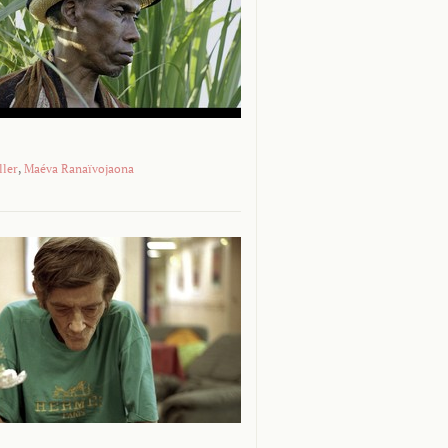
ller
,
Maéva Ranaïvojaona