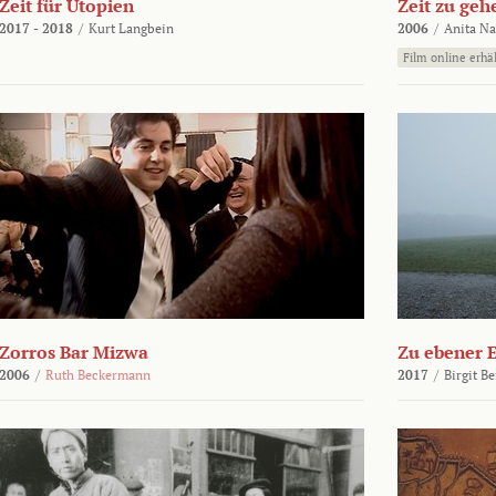
Zeit für Utopien
Zeit zu geh
2017 - 2018
/
Kurt Langbein
2006
/
Anita N
Film online erhäl
Zorros Bar Mizwa
Zu ebener 
2006
/
Ruth Beckermann
2017
/
Birgit B