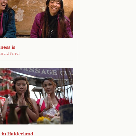
ness is
arald Friedl
 in Haiderland