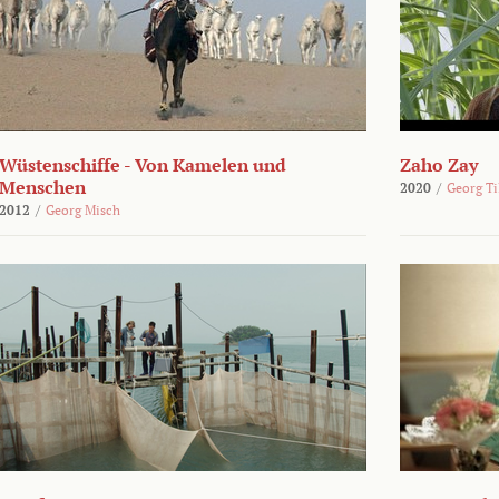
Wüstenschiffe - Von Kamelen und
Zaho Zay
Menschen
2020
/
Georg Ti
2012
/
Georg Misch