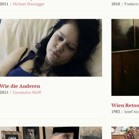
2011
/
Michael Glawogger
2010
/
Frederic
Wie die Anderen
2015
/
Constantin Wulff
Wien Reto
1983
/
Josef Ai