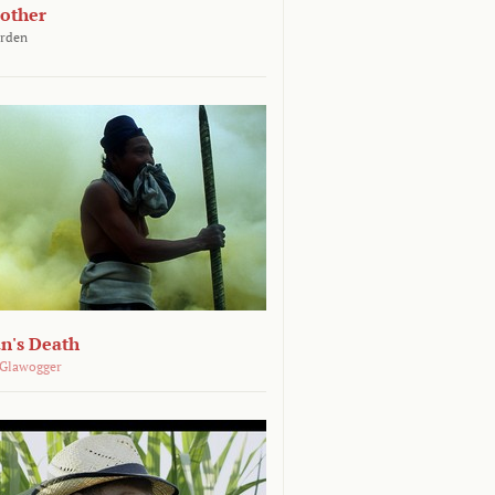
other
arden
n's Death
 Glawogger