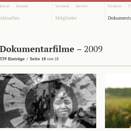
dok.at
Kontakt
Vorstand
Service
Förderer
F
Aktuelles
Mitglieder
Dokumenta
Dokumentarfilme
– 2009
539 Einträge
/
Seite 18
von 18