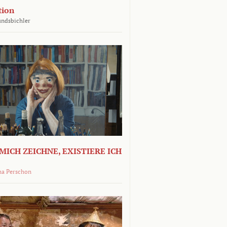
tion
undsbichler
MICH ZEICHNE, EXISTIERE ICH
na Perschon