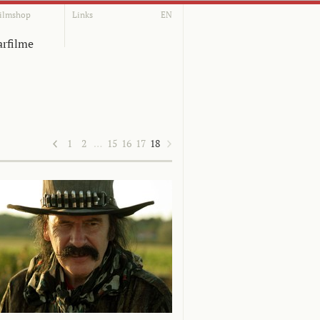
ilmshop
Links
EN
rfilme
1
2
…
15
16
17
18