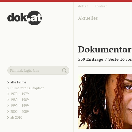
dok.at
Kontakt
Aktuelles
Dokumentar
539 Einträge
/
Seite 16
von
alle Filme
Filme mit Kaufoption
1970 – 1979
1980 – 1989
1990 – 1999
2000 – 2009
ab 2010