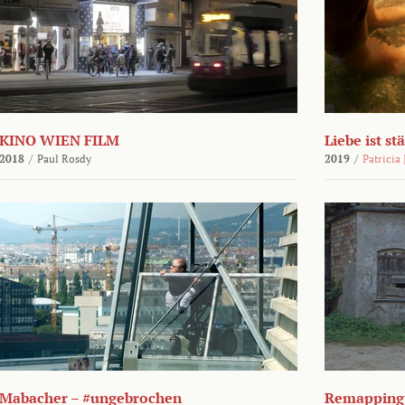
KINO WIEN FILM
Liebe ist st
2018
/
Paul Rosdy
2019
/
Patricia
Mabacher – #ungebrochen
Remapping 