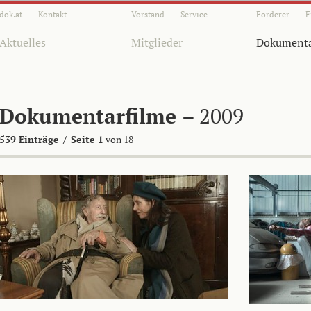
dok.at
Kontakt
Vorstand
Service
Förderer
F
Aktuelles
Mitglieder
Dokumenta
Dokumentarfilme
– 2009
539 Einträge
/
Seite 1
von 18