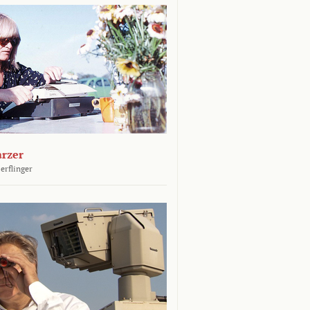
arzer
erflinger