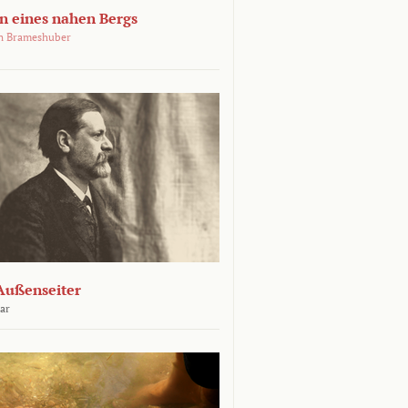
 eines nahen Bergs
an Brameshuber
Außenseiter
ar