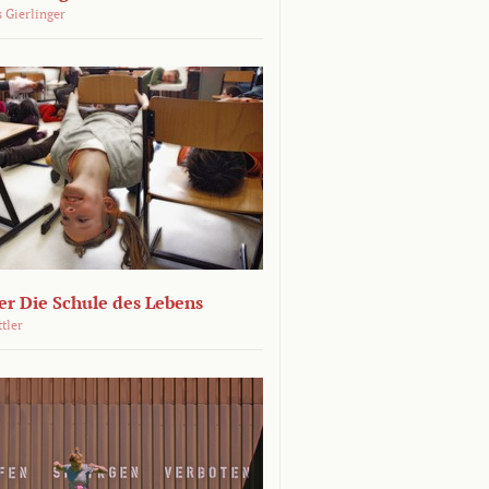
 Gierlinger
r Die Schule des Lebens
ttler