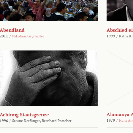
Abendland
Abschied ei
2011
/
Nikolaus Geyrhalter
1999
/
Käthe Kr
Alamanya A
Achtung Staatsgrenze
1979
/
Hans An
1996
/
Sabine Derflinger,
Bernhard Pötscher