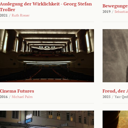
Auslegung der Wirklichkeit - Georg Stefan
Bewegungen
Troller
2019
/
Sebasti
2021
/
Ruth Rieser
Cinema Futures
Freud, der 
2016
/
Michael Palm
2025
/
Yair Qed