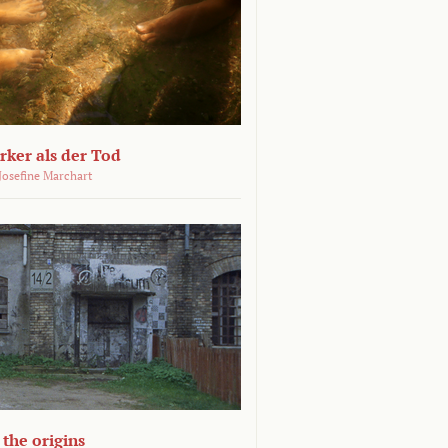
ärker als der Tod
 Josefine Marchart
the origins