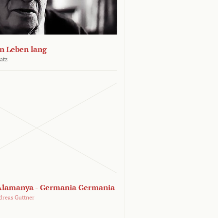
n Leben lang
atz
lamanya - Germania Germania
dreas Guttner