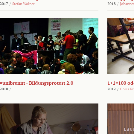
2017
/
Stefan Wolner
2018
/
Johannes
#unibrennt - Bildungsprotest 2.0
1+1=100 ode
2010
/
2012
/
Doris Ki