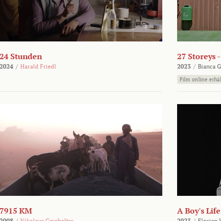
24 Stunden
27 Storeys 
2024
/
Harald Friedl
2023
/
Bianca G
Film online erhäl
7915 KM
A Boy's Life
2008
/
Nikolaus Geyrhalter
2023
/
Florian 