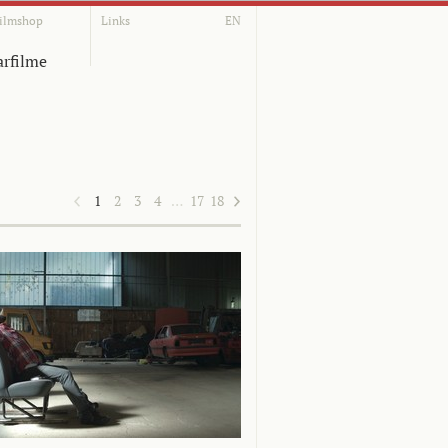
ilmshop
Links
EN
rfilme
1
2
3
4
…
17
18