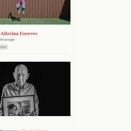
- Alterlaa Forever
leissinger
tlich
Weigensamer,
Christian Krönes