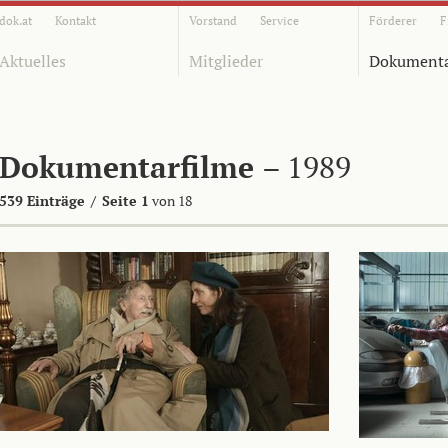
dok.at
Kontakt
Vorstand
Service
Förderer
F
Aktuelles
Mitglieder
Dokumenta
Dokumentarfilme
– 1989
539 Einträge
/
Seite 1
von 18