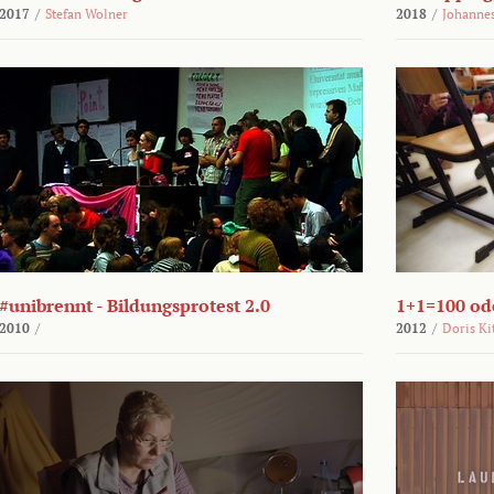
2017
/
Stefan Wolner
2018
/
Johannes
#unibrennt - Bildungsprotest 2.0
1+1=100 ode
2010
/
2012
/
Doris Ki