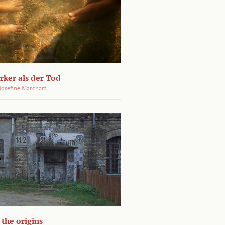
ärker als der Tod
 Josefine Marchart
the origins