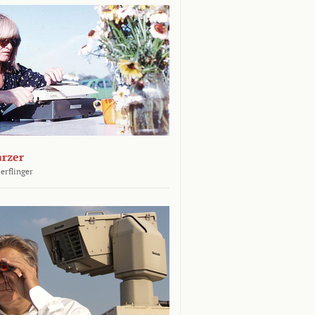
arzer
erflinger