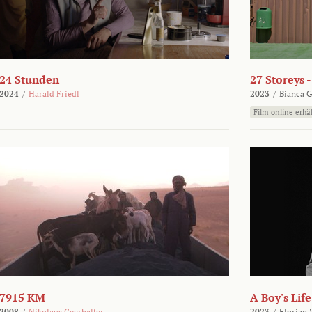
24 Stunden
27 Storeys 
2024
/
Harald Friedl
2023
/
Bianca G
Film online erhäl
7915 KM
A Boy's Life
2008
/
Nikolaus Geyrhalter
2023
/
Florian 