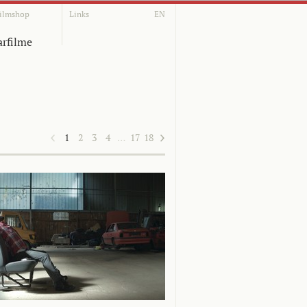
ilmshop
Links
EN
rfilme
1
2
3
4
…
17
18