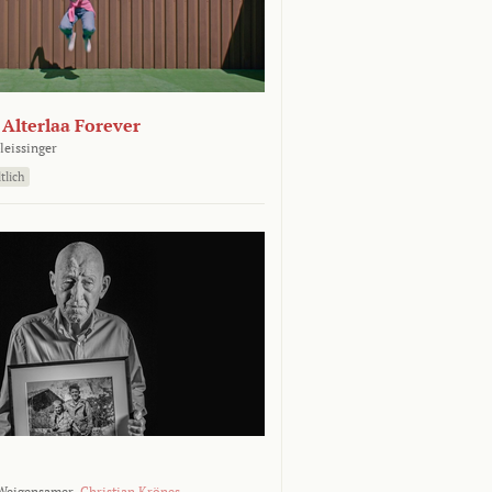
- Alterlaa Forever
leissinger
tlich
Weigensamer,
Christian Krönes