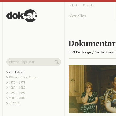
dok.at
Kontakt
Aktuelles
Dokumentar
539 Einträge
/
Seite 2
von 
alle Filme
Filme mit Kaufoption
1970 – 1979
1980 – 1989
1990 – 1999
2000 – 2009
ab 2010