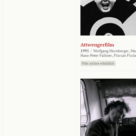
Attwengerfilm
1995
/
Wolfgang Murnberger,
Mar
Hans-Peter Falkner,
Florian Flick
Film online erhältlich