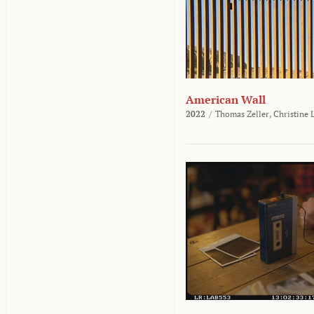
American Wall
2022
/
Thomas Zeller,
Christine 