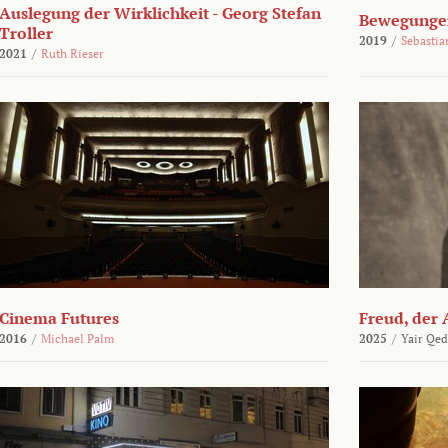
Auslegung der Wirklichkeit - Georg Stefan
Bewegungen
Troller
2019
/
Sebasti
2021
/
Ruth Rieser
Cinema Futures
Freud, der 
2016
/
Michael Palm
2025
/
Yair Qed