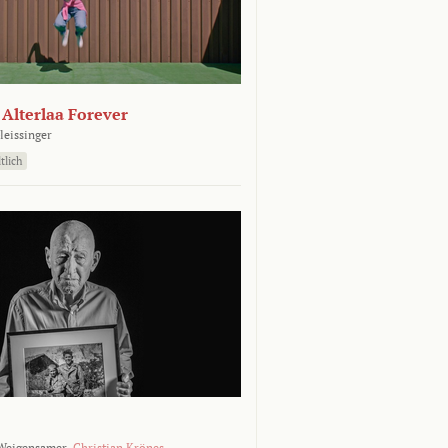
- Alterlaa Forever
leissinger
tlich
Weigensamer,
Christian Krönes