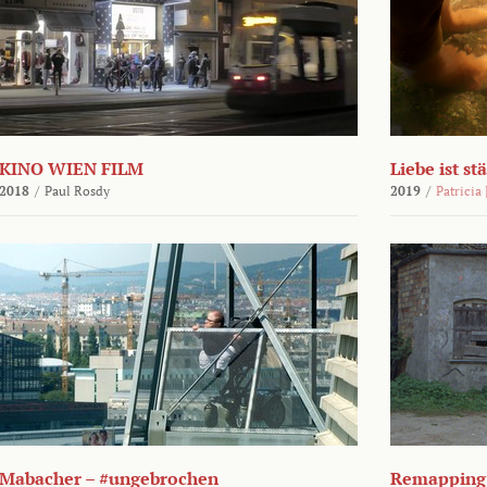
KINO WIEN FILM
Liebe ist st
2018
/
Paul Rosdy
2019
/
Patricia
Mabacher – #ungebrochen
Remapping 