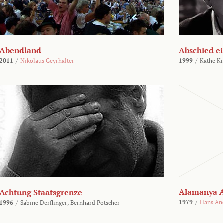
Abendland
Abschied ei
2011
/
Nikolaus Geyrhalter
1999
/
Käthe Kr
Alamanya A
Achtung Staatsgrenze
1979
/
Hans An
1996
/
Sabine Derflinger,
Bernhard Pötscher