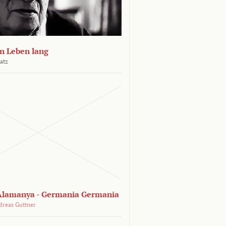
n Leben lang
atz
lamanya - Germania Germania
dreas Guttner