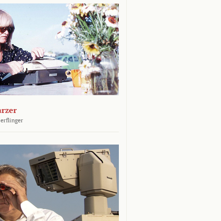
arzer
erflinger