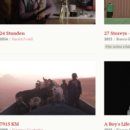
24 Stunden
27 Storeys 
2024
/
Harald Friedl
2023
/
Bianca G
Film online erhäl
7915 KM
A Boy's Life
2008
/
Nikolaus Geyrhalter
2023
/
Florian 