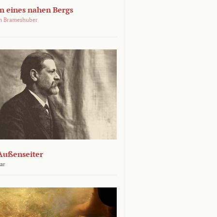
 eines nahen Bergs
an Brameshuber
Außenseiter
ar