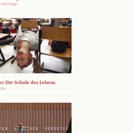
 Gierlinger
r Die Schule des Lebens
ttler