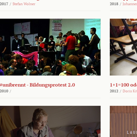
2017
/
Stefan Wolner
2018
/
Johannes
#unibrennt - Bildungsprotest 2.0
1+1=100 ode
2010
/
2012
/
Doris Ki