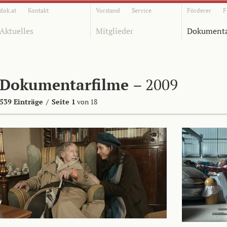
dok.at
Kontakt
Vorstand
Service
Förderer
F
Aktuelles
Mitglieder
Dokumenta
Dokumentarfilme
– 2009
539 Einträge
/
Seite 1
von 18