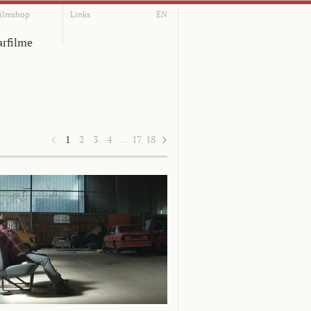
ilmshop
Links
EN
rfilme
1
2
3
4
…
17
18