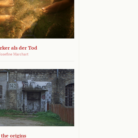
ärker als der Tod
 Josefine Marchart
the origins