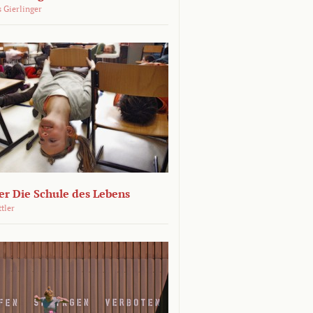
 Gierlinger
r Die Schule des Lebens
ttler