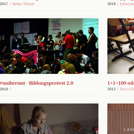
2017
/
Stefan Wolner
2018
/
Johannes
#unibrennt - Bildungsprotest 2.0
1+1=100 ode
2010
/
2012
/
Doris Ki