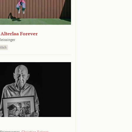
- Alterlaa Forever
leissinger
tlich
Weigensamer,
Christian Krönes