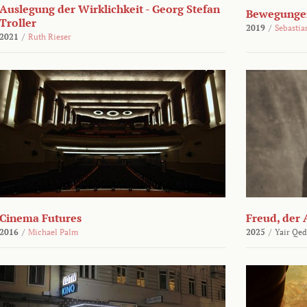
Auslegung der Wirklichkeit - Georg Stefan
Bewegungen
Troller
2019
/
Sebasti
2021
/
Ruth Rieser
Cinema Futures
Freud, der 
2016
/
Michael Palm
2025
/
Yair Qed