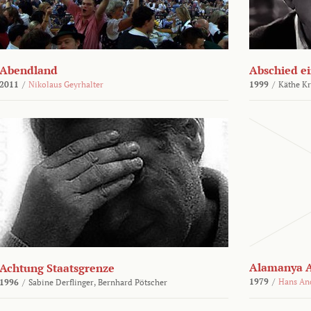
Abendland
Abschied ei
2011
/
Nikolaus Geyrhalter
1999
/
Käthe Kr
Alamanya A
Achtung Staatsgrenze
1979
/
Hans An
1996
/
Sabine Derflinger,
Bernhard Pötscher