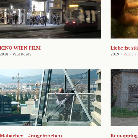
KINO WIEN FILM
Liebe ist st
2018
/
Paul Rosdy
2019
/
Patricia
Mabacher – #ungebrochen
Remapping 