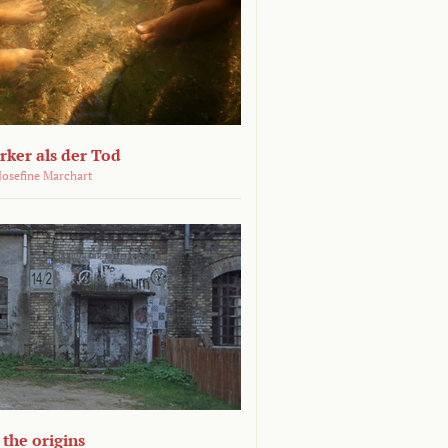
ärker als der Tod
 Josefine Marchart
the origins