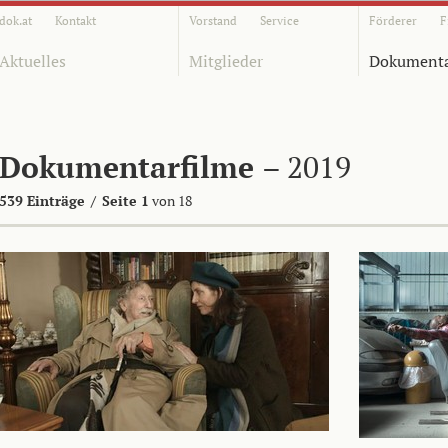
dok.at
Kontakt
Vorstand
Service
Förderer
F
Aktuelles
Mitglieder
Dokumenta
Dokumentarfilme
– 2019
539 Einträge
/
Seite 1
von 18