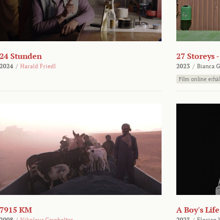
24 Stunden
27 Storeys 
2024
/
Harald Friedl
2023
/
Bianca G
Film online erhäl
7915 KM
A Boy's Life
2008
/
Nikolaus Geyrhalter
2023
/
Florian 