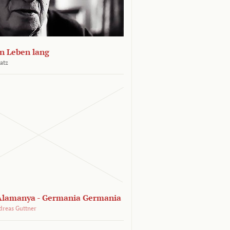
n Leben lang
atz
lamanya - Germania Germania
dreas Guttner