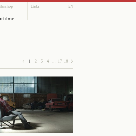
ilmshop
Links
EN
rfilme
1
2
3
4
…
17
18