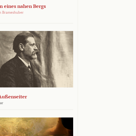
 eines nahen Bergs
an Brameshuber
Außenseiter
ar