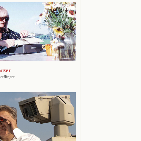
arzer
erflinger