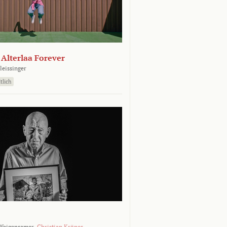
- Alterlaa Forever
leissinger
tlich
Weigensamer,
Christian Krönes