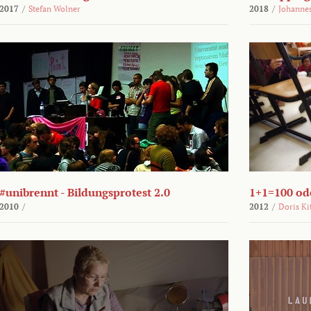
2017
/
Stefan Wolner
2018
/
Johannes
#unibrennt - Bildungsprotest 2.0
1+1=100 ode
2010
/
2012
/
Doris Ki