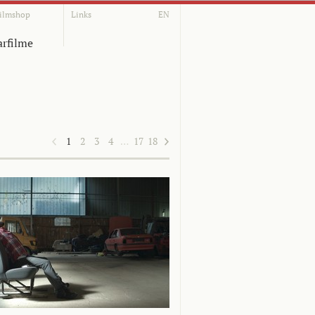
ilmshop
Links
EN
rfilme
1
2
3
4
…
17
18