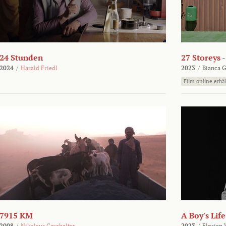
24 Stunden
27 Storeys 
2024
/
Harald Friedl
2023
/
Bianca G
Film online erhäl
7915 KM
A Boy's Life
2008
/
Nikolaus Geyrhalter
2023
/
Florian 