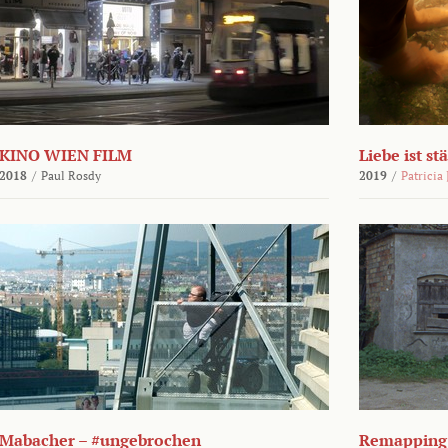
KINO WIEN FILM
Liebe ist st
2018
/
Paul Rosdy
2019
/
Patricia
Mabacher – #ungebrochen
Remapping 