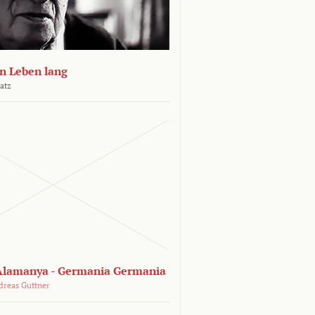
n Leben lang
atz
lamanya - Germania Germania
dreas Guttner