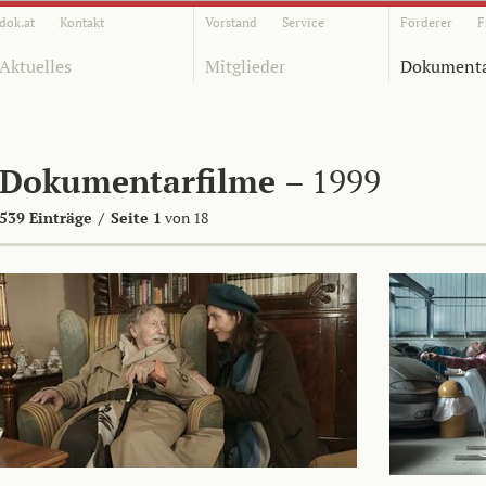
dok.at
Kontakt
Vorstand
Service
Förderer
F
Aktuelles
Mitglieder
Dokumenta
Dokumentarfilme
– 1999
539 Einträge
/
Seite 1
von 18