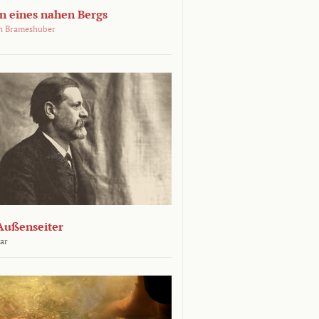
 eines nahen Bergs
an Brameshuber
Außenseiter
ar