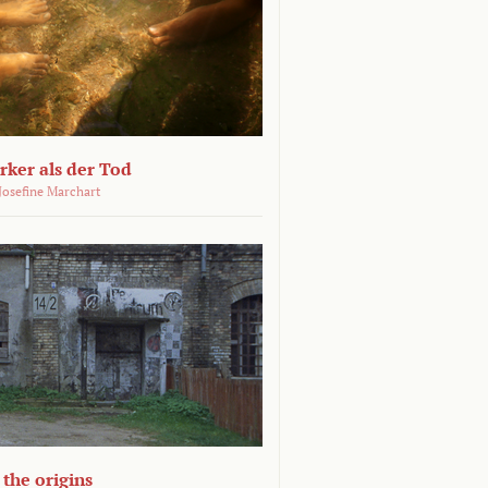
ärker als der Tod
 Josefine Marchart
the origins