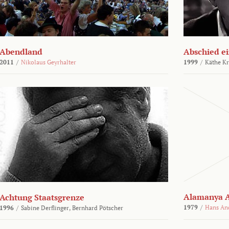
Abendland
Abschied ei
2011
/
Nikolaus Geyrhalter
1999
/
Käthe Kr
Alamanya A
Achtung Staatsgrenze
1979
/
Hans An
1996
/
Sabine Derflinger,
Bernhard Pötscher