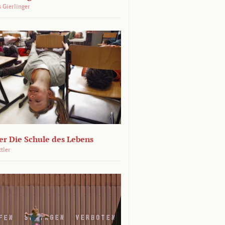
 Gierlinger
r Die Schule des Lebens
ttler