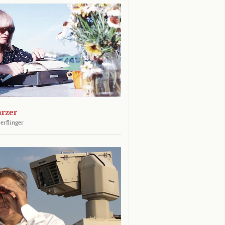
arzer
erflinger