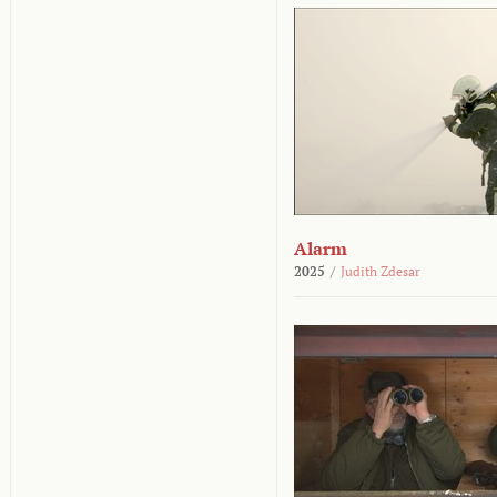
Alarm
2025
/
Judith Zdesar