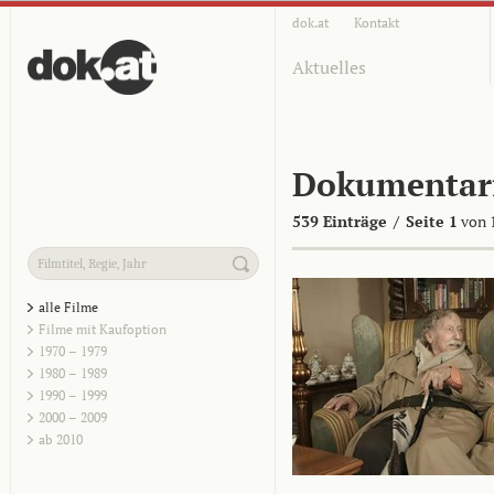
dok.at
Kontakt
Aktuelles
Dokumentar
539 Einträge
/
Seite 1
von 
alle Filme
Filme mit Kaufoption
1970 – 1979
1980 – 1989
1990 – 1999
2000 – 2009
ab 2010