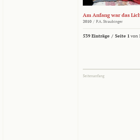
Am Anfang war das Lic
2010
/
P.A. Straubinger
539 Einträge
/
Seite 1
von 
Seitenanfang