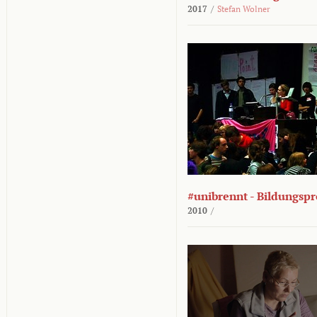
2017
/
Stefan Wolner
#unibrennt - Bildungspr
2010
/