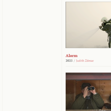
Alarm
2025
/
Judith Zdesar