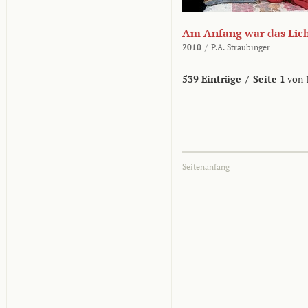
Am Anfang war das Lic
2010
/
P.A. Straubinger
539 Einträge
/
Seite 1
von 
Seitenanfang