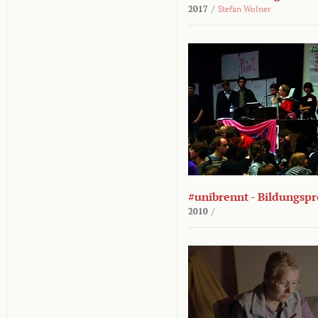
2017
/
Stefan Wolner
#unibrennt - Bildungspr
2010
/