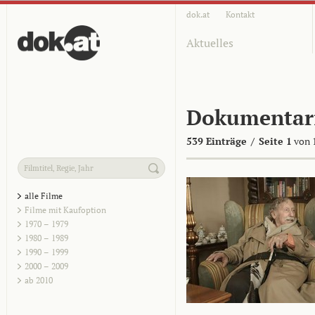
dok.at
Kontakt
Aktuelles
Dokumentar
539 Einträge
/
Seite 1
von 
alle Filme
Filme mit Kaufoption
1970 – 1979
1980 – 1989
1990 – 1999
2000 – 2009
ab 2010