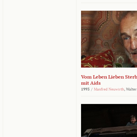
Vom Leben Lieben Sterb
mit Aids
1993
/
Manfred Neuwirth
,
Walter