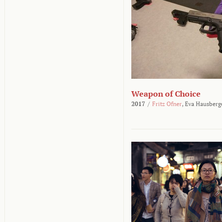
Weapon of Choice
2017
/
Fritz Ofner
,
Eva Hausberg