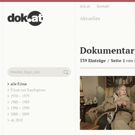
dok.at
Kontakt
Aktuelles
Dokumentar
539 Einträge
/
Seite 1
von 
alle Filme
Filme mit Kaufoption
1970 – 1979
1980 – 1989
1990 – 1999
2000 – 2009
ab 2010