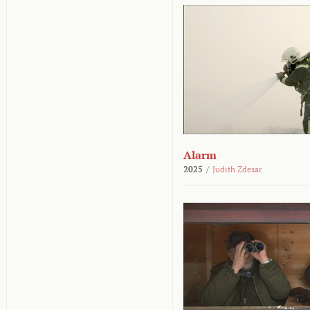
Alarm
2025
/
Judith Zdesar