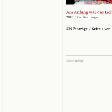
Am Anfang war das Lic
2010
/
P.A. Straubinger
539 Einträge
/
Seite 1
von 
Seitenanfang