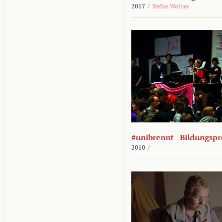
2017
/
Stefan Wolner
#unibrennt - Bildungspr
2010
/