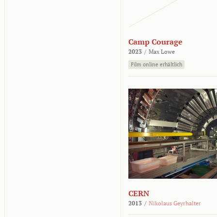
Camp Courage
2023
/
Max Lowe
Film online erhältlich
CERN
2013
/
Nikolaus Geyrhalter