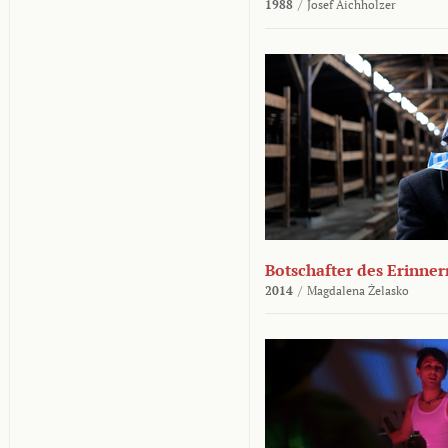
1988
/
Josef Aichholzer
Botschafter des Erinner
2014
/
Magdalena Żelasko