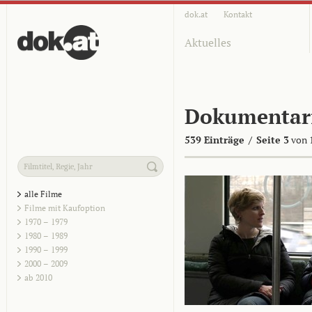
dok.at
Kontakt
Aktuelles
Dokumentar
539 Einträge
/
Seite 3
von 
alle Filme
Filme mit Kaufoption
1970 – 1979
1980 – 1989
1990 – 1999
2000 – 2009
ab 2010