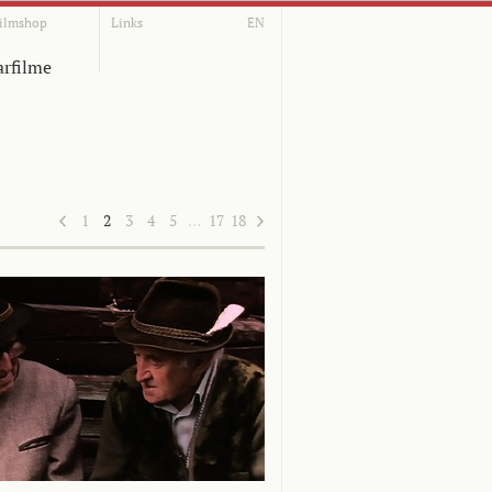
ilmshop
Links
EN
rfilme
1
2
3
4
5
…
17
18