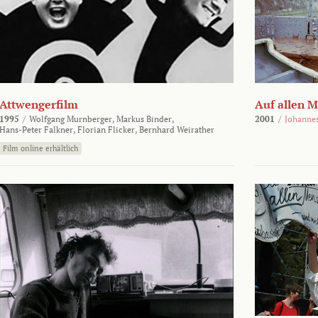
Attwengerfilm
Auf allen 
1995
/
Wolfgang Murnberger,
Markus Binder,
2001
/
Johanne
Hans-Peter Falkner,
Florian Flicker,
Bernhard Weirather
Film online erhältlich