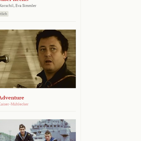
orschil,
Eva Simmler
tlich
Adventure
Kaiser-Mühlecker