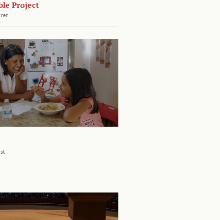
le Project
rer
st