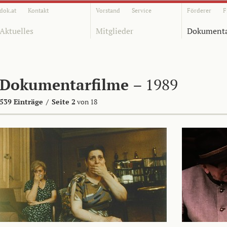
dok.at
Kontakt
Vorstand
Service
Förderer
F
Aktuelles
Mitglieder
Dokumenta
Dokumentarfilme
– 1989
539 Einträge
/
Seite 2
von 18