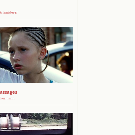
Schmiderer
assages
ckermann