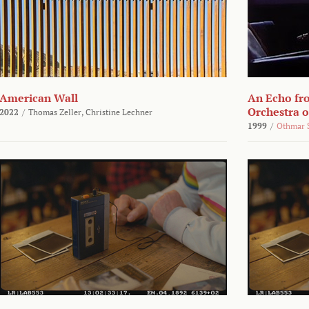
American Wall
An Echo fr
Orchestra 
2022
/
Thomas Zeller,
Christine Lechner
1999
/
Othmar 