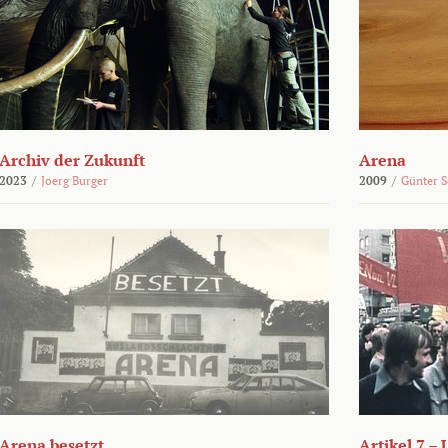
Archiv der Zukunft
Arena
2023
/
Joerg Burger
2009
/
Günter 
Arena besetzt
Artikel 7 –