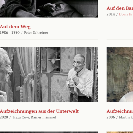
Auf den Ba
2014
/
Doris Ki
Auf dem Weg
1986 - 1990
/
Peter Schreiner
Aufzeichnungen aus der Unterwelt
Aufzeichnu
2020
/
Tizza Covi,
Rainer Frimmel
2006
/
Martin 