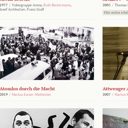
1977
/
Videogruppe Arena,
Ruth Beckermann
,
2005
/
Thomas K
Josef Aichholzer,
Franz Grafl
Film online erhäl
Atomlos durch die Macht
Attwenger 
2019
/
Markus Kaiser-Mühlecker
2007
/
Markus 