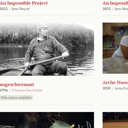
An Impossible Project
An Impossib
2022
/
Jens Meurer
2022
/
Jens Meu
Arche Nora
angeschwemmt
2020
/
Anna Kir
1994
/
Nikolaus Geyrhalter
Film online erhältlich