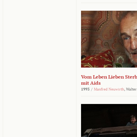
Vom Leben Lieben Sterb
mit Aids
1993
/
Manfred Neuwirth
,
Walter