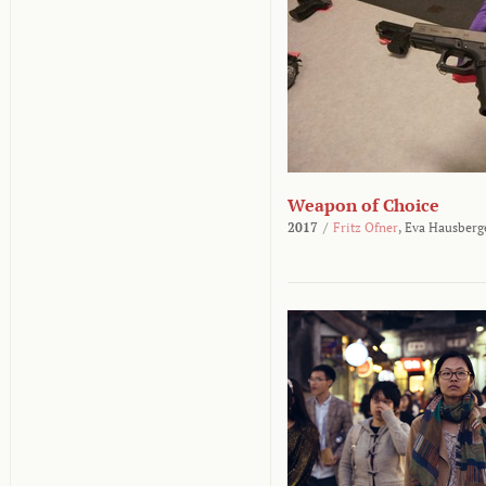
Weapon of Choice
2017
/
Fritz Ofner
,
Eva Hausberg