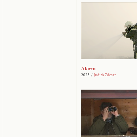
Alarm
2025
/
Judith Zdesar