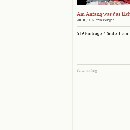
Am Anfang war das Lic
2010
/
P.A. Straubinger
539 Einträge
/
Seite 1
von 
Seitenanfang