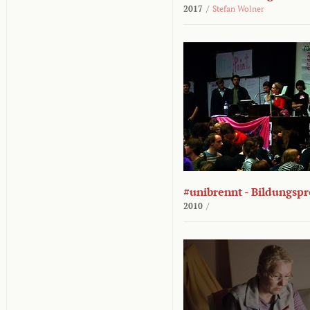
2017
/
Stefan Wolner
#unibrennt - Bildungspr
2010
/