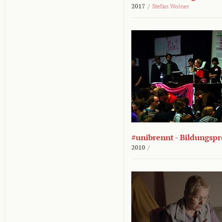
2017
/
Stefan Wolner
#unibrennt - Bildungspr
2010
/