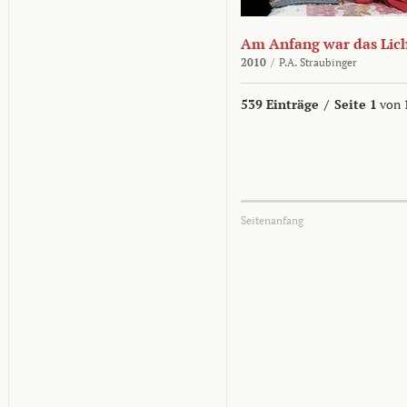
Am Anfang war das Lic
2010
/
P.A. Straubinger
539 Einträge
/
Seite 1
von 
Seitenanfang