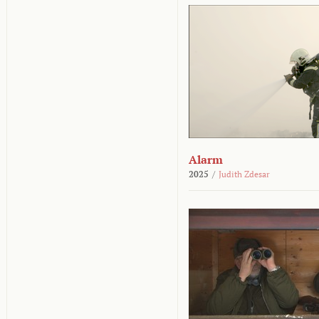
Alarm
2025
/
Judith Zdesar