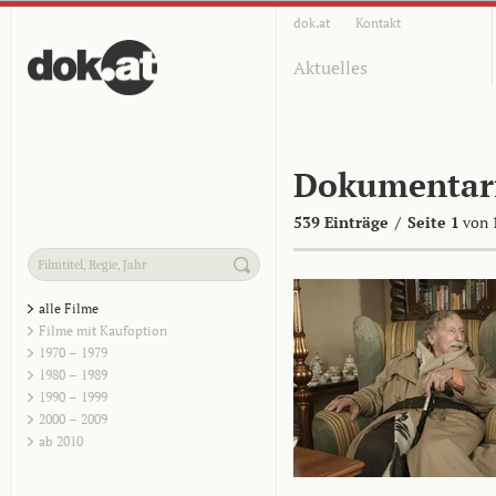
dok.at
Kontakt
Aktuelles
Dokumentar
539 Einträge
/
Seite 1
von 
alle Filme
Filme mit Kaufoption
1970 – 1979
1980 – 1989
1990 – 1999
2000 – 2009
ab 2010