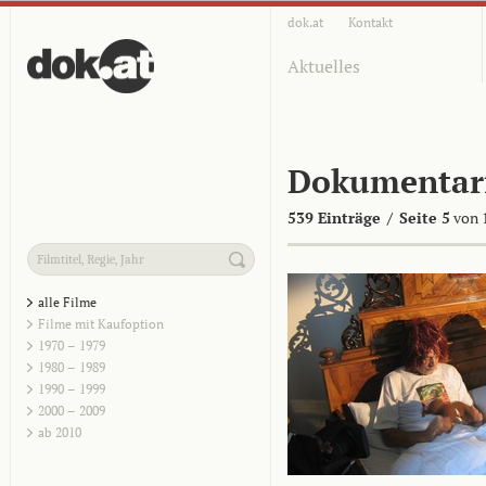
dok.at
Kontakt
Aktuelles
Dokumentar
539 Einträge
/
Seite 5
von 
alle Filme
Filme mit Kaufoption
1970 – 1979
1980 – 1989
1990 – 1999
2000 – 2009
ab 2010