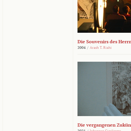
Die Souvenirs des Herr
2004
/
Arash T. Riahi
Die vergangenen Zukün
2021
/
Johannes Gierlinger