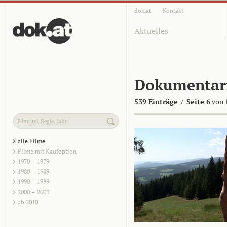
dok.at
Kontakt
Aktuelles
Dokumentar
539 Einträge
/
Seite 6
von 
alle Filme
Filme mit Kaufoption
1970 – 1979
1980 – 1989
1990 – 1999
2000 – 2009
ab 2010