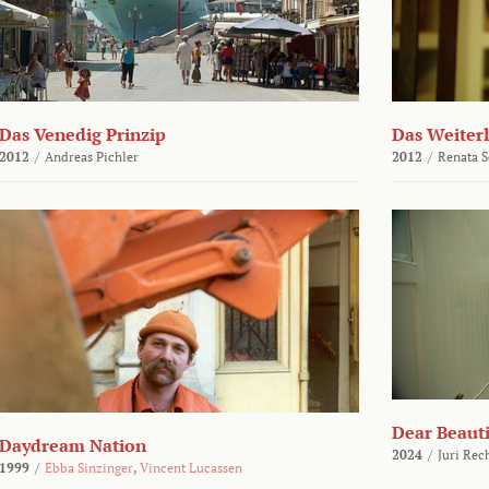
Das Venedig Prinzip
Das Weiter
2012
/
Andreas Pichler
2012
/
Renata 
Dear Beauti
Daydream Nation
2024
/
Juri Rec
1999
/
Ebba Sinzinger
,
Vincent Lucassen