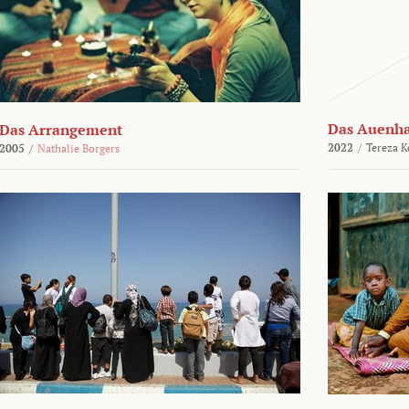
Das Auenh
Das Arrangement
2022
/
Tereza K
2005
/
Nathalie Borgers