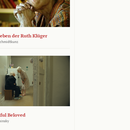
leben der Ruth Klüger
Schmidtkunz
ful Beloved
hinsky