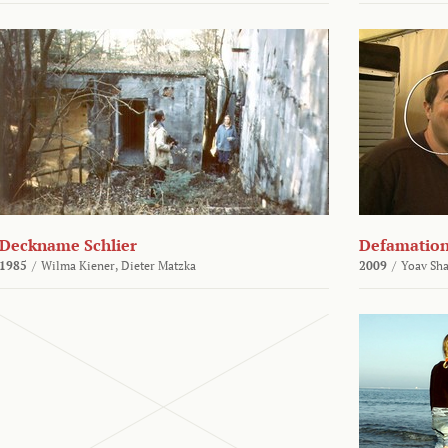
Deckname Schlier
Defamatio
1985
/
Wilma Kiener,
Dieter Matzka
2009
/
Yoav Sh