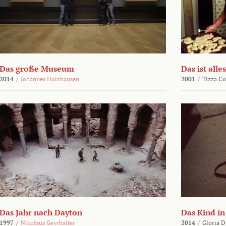
Das große Museum
Das ist alles
2014
/
Johannes Holzhausen
2001
/
Tizza Co
Das Jahr nach Dayton
Das Kind in
1997
/
Nikolaus Geyrhalter
2014
/
Gloria D