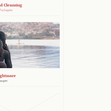
d Cleansing
Fürhapter
ightmare
Sauper