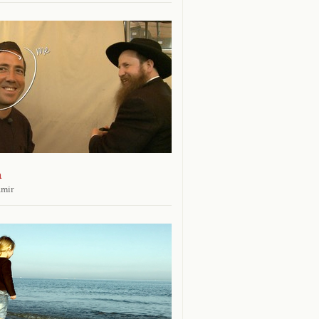
n
amir