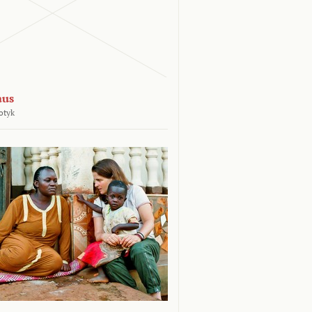
aus
otyk