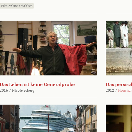
Film online erhältlich
Das Leben ist keine Generalprobe
Das persisc
2016
/
Nicole Scherg
2012
/
Houchan