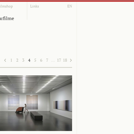
ilmshop
Links
EN
rfilme
1
2
3
4
5
6
7
…
17
18