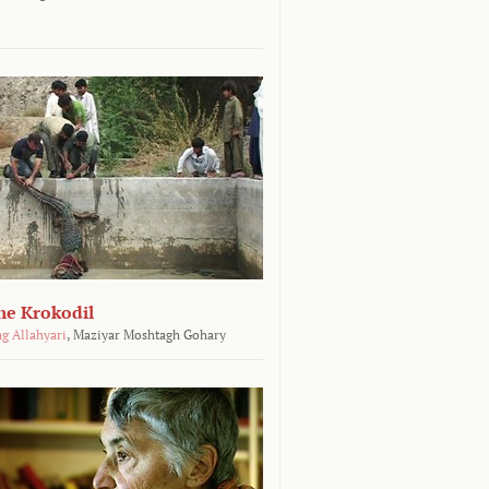
he Krokodil
g Allahyari
,
Maziyar Moshtagh Gohary