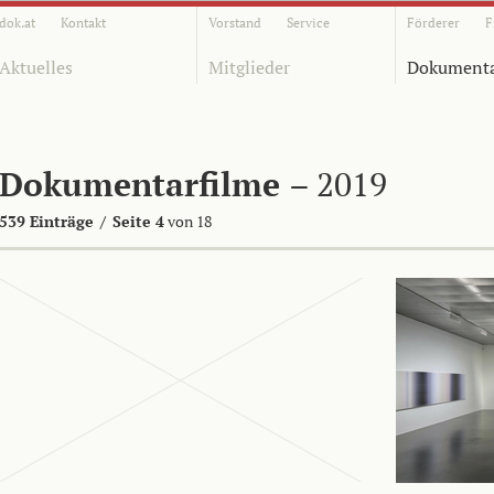
dok.at
Kontakt
Vorstand
Service
Förderer
F
Aktuelles
Mitglieder
Dokumenta
Dokumentarfilme
– 2019
539 Einträge
/
Seite 4
von 18