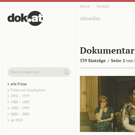
dok.at
Kontakt
Aktuelles
Dokumentar
539 Einträge
/
Seite 2
von 
alle Filme
Filme mit Kaufoption
1970 – 1979
1980 – 1989
1990 – 1999
2000 – 2009
ab 2010