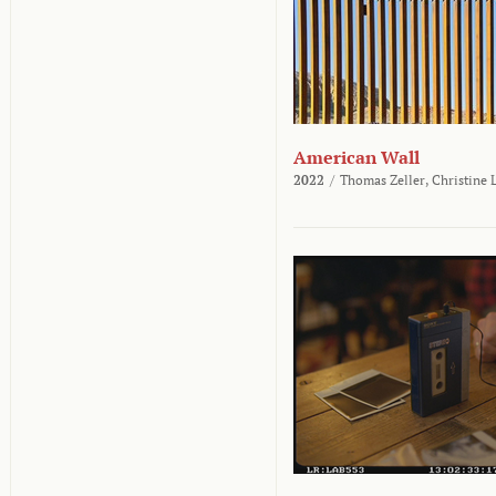
American Wall
2022
/
Thomas Zeller,
Christine 