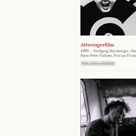
Attwengerfilm
1995
/
Wolfgang Murnberger,
Mar
Hans-Peter Falkner,
Florian Flick
Film online erhältlich