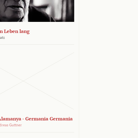
n Leben lang
atz
lamanya - Germania Germania
dreas Guttner