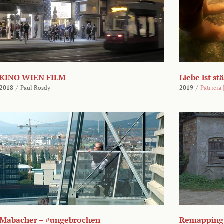
KINO WIEN FILM
Liebe ist st
2018
/
Paul Rosdy
2019
/
Patricia
Mabacher – #ungebrochen
Remapping 