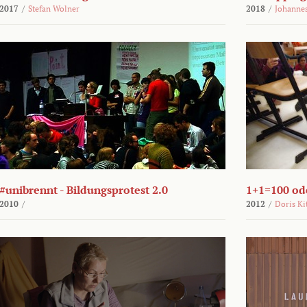
2017
/
Stefan Wolner
2018
/
Johannes
#unibrennt - Bildungsprotest 2.0
1+1=100 ode
2010
/
2012
/
Doris Ki