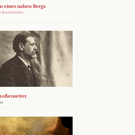
 eines nahen Bergs
an Brameshuber
Außenseiter
ar