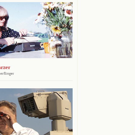
arzer
erflinger