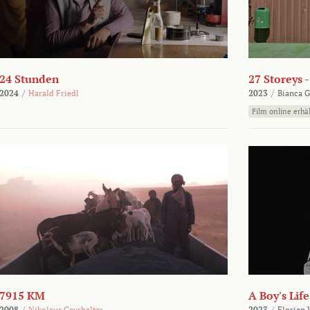
24 Stunden
27 Storeys 
2024
/
Harald Friedl
2023
/
Bianca G
Film online erhäl
7915 KM
A Boy's Life
2008
/
Nikolaus Geyrhalter
2023
/
Florian 