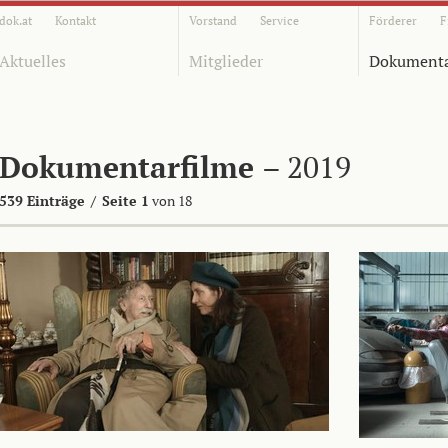
dok.at
Kontakt
Vorstand
Service
Förderer
F
Aktuelles
Mitglieder
Dokumenta
Dokumentarfilme
– 2019
539 Einträge
/
Seite 1
von 18