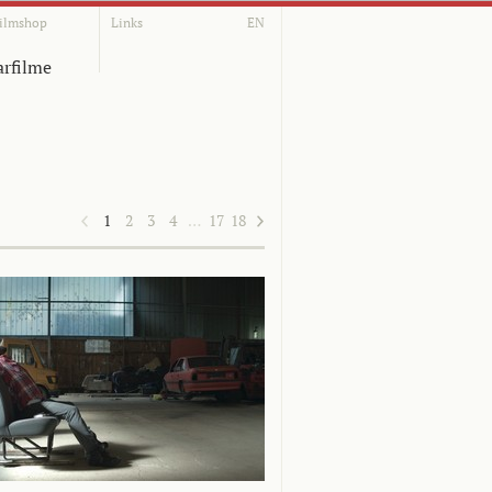
ilmshop
Links
EN
rfilme
1
2
3
4
…
17
18