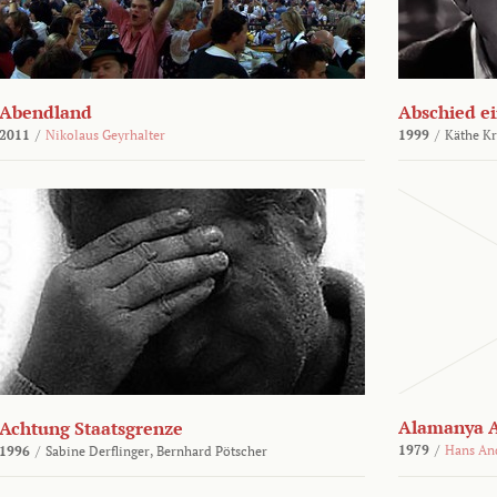
Abendland
Abschied ei
2011
/
Nikolaus Geyrhalter
1999
/
Käthe Kr
Alamanya A
Achtung Staatsgrenze
1979
/
Hans An
1996
/
Sabine Derflinger,
Bernhard Pötscher