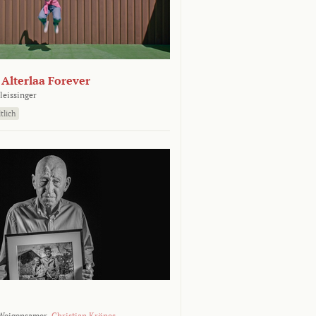
- Alterlaa Forever
leissinger
tlich
Weigensamer,
Christian Krönes