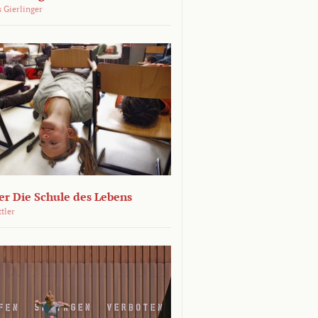
 Gierlinger
r Die Schule des Lebens
ttler