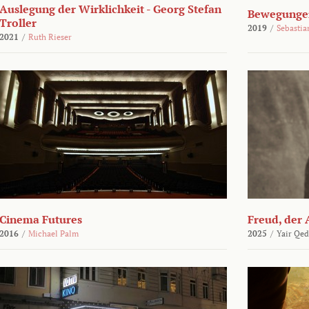
Auslegung der Wirklichkeit - Georg Stefan
Bewegungen
Troller
2019
/
Sebasti
2021
/
Ruth Rieser
Cinema Futures
Freud, der 
2016
/
Michael Palm
2025
/
Yair Qed