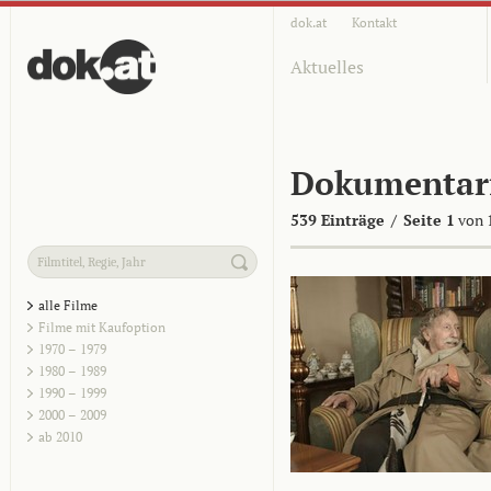
dok.at
Kontakt
Aktuelles
Dokumentar
539 Einträge
/
Seite 1
von 
alle Filme
Filme mit Kaufoption
1970 – 1979
1980 – 1989
1990 – 1999
2000 – 2009
ab 2010