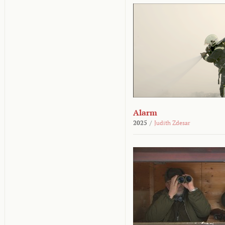
Alarm
2025
/
Judith Zdesar