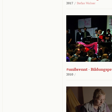
2017
/
Stefan Wolner
#unibrennt - Bildungspr
2010
/