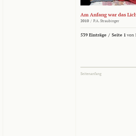
Am Anfang war das Lic
2010
/
P.A. Straubinger
539 Einträge
/
Seite 1
von 
Seitenanfang