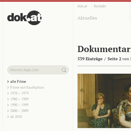
dok.at
Kontakt
Aktuelles
Dokumentar
539 Einträge
/
Seite 2
von 
alle Filme
Filme mit Kaufoption
1970 – 1979
1980 – 1989
1990 – 1999
2000 – 2009
ab 2010