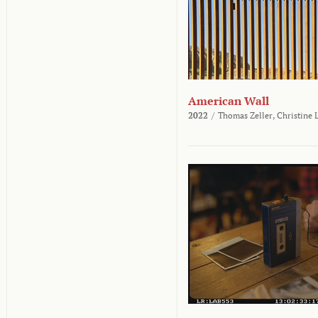
American Wall
2022
/
Thomas Zeller,
Christine 