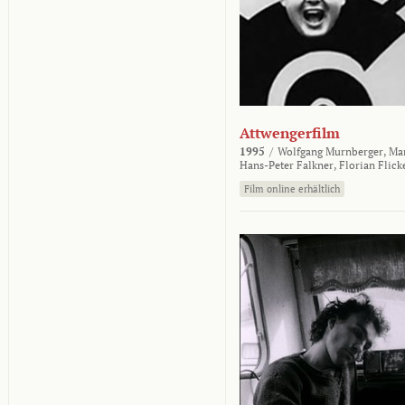
Attwengerfilm
1995
/
Wolfgang Murnberger,
Mar
Hans-Peter Falkner,
Florian Flick
Film online erhältlich