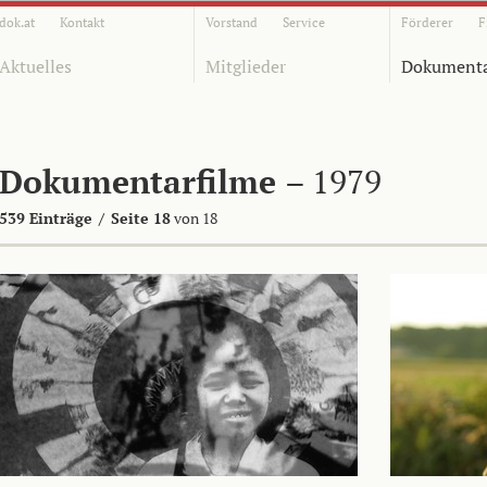
dok.at
Kontakt
Vorstand
Service
Förderer
F
Aktuelles
Mitglieder
Dokumenta
Dokumentarfilme
– 1979
539 Einträge
/
Seite 18
von 18