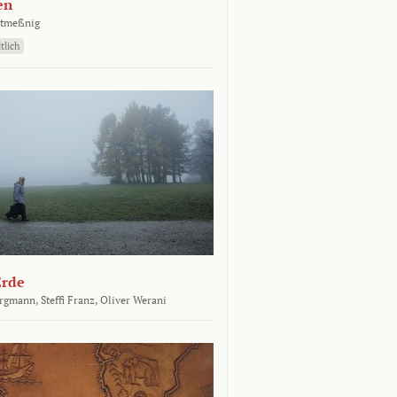
en
atmeßnig
tlich
Erde
ergmann,
Steffi Franz,
Oliver Werani