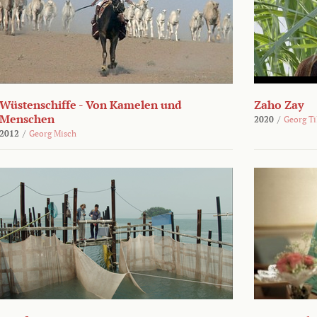
Wüstenschiffe - Von Kamelen und
Zaho Zay
Menschen
2020
/
Georg Ti
2012
/
Georg Misch