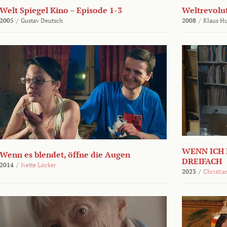
Welt Spiegel Kino – Episode 1-3
Weltrevolu
2005
/
Gustav Deutsch
2008
/
Klaus H
WENN ICH 
Wenn es blendet, öffne die Augen
DREIFACH
2014
/
Ivette Löcker
2023
/
Christia