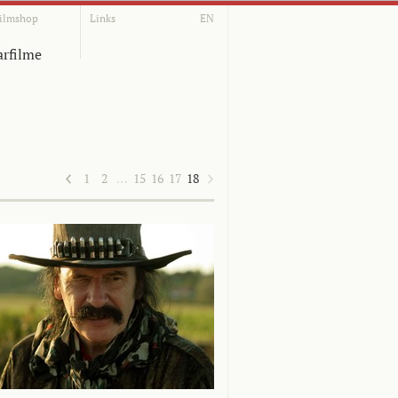
ilmshop
Links
EN
rfilme
1
2
…
15
16
17
18