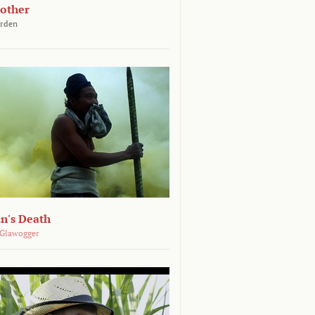
other
arden
n's Death
 Glawogger