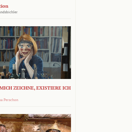
tion
undsbichler
MICH ZEICHNE, EXISTIERE ICH
na Perschon