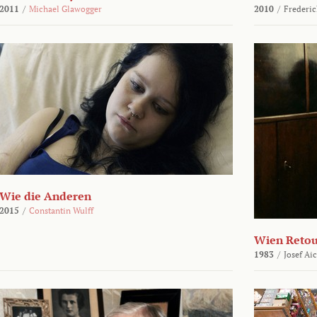
2011
/
Michael Glawogger
2010
/
Frederic
Wie die Anderen
2015
/
Constantin Wulff
Wien Reto
1983
/
Josef Ai