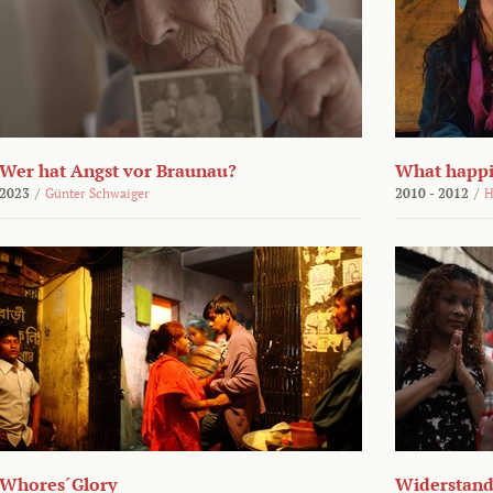
Wer hat Angst vor Braunau?
What happi
2023
/
Günter Schwaiger
2010 - 2012
/
H
Whores´Glory
Widerstand