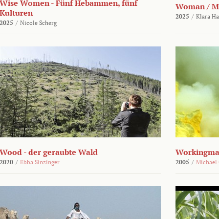
Wise Women - Fünf Hebammen, fünf
Woman / M
Kulturen
2025
/
Klara H
2025
/
Nicole Scherg
Wood - der geraubte Wald
Workingma
2020
/
Ebba Sinzinger
2005
/
Michael