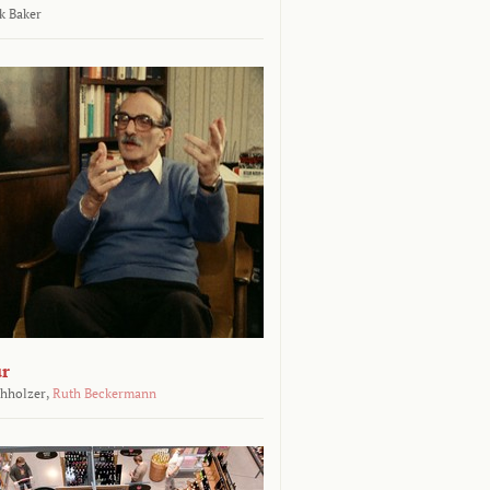
k Baker
ur
chholzer,
Ruth Beckermann