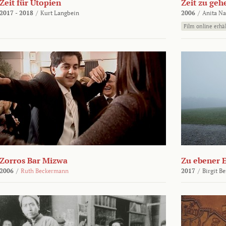
Zeit für Utopien
Zeit zu geh
2017 - 2018
/
Kurt Langbein
2006
/
Anita N
Film online erhäl
Zorros Bar Mizwa
Zu ebener 
2006
/
Ruth Beckermann
2017
/
Birgit B