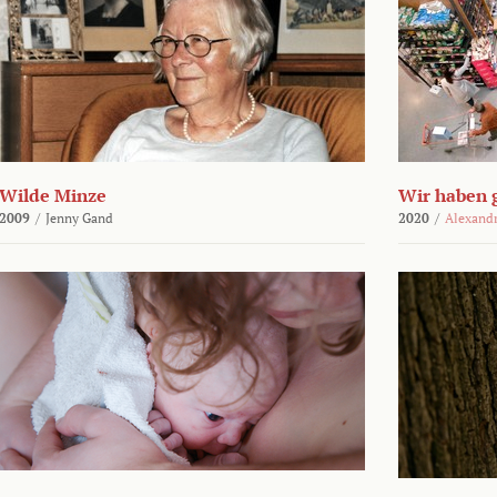
Wilde Minze
Wir haben 
2009
/
Jenny Gand
2020
/
Alexand