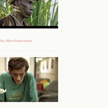
ller
,
Maéva Ranaïvojaona