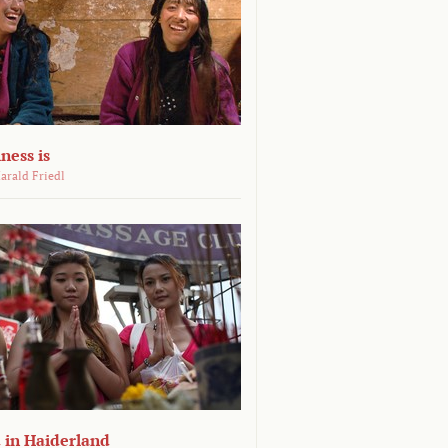
ness is
arald Friedl
 in Haiderland