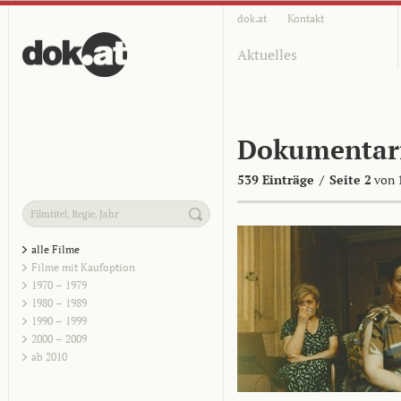
dok.at
Kontakt
Aktuelles
Dokumentar
539 Einträge
/
Seite 2
von 
alle Filme
Filme mit Kaufoption
1970 – 1979
1980 – 1989
1990 – 1999
2000 – 2009
ab 2010