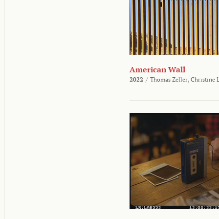
American Wall
2022
/
Thomas Zeller,
Christine 