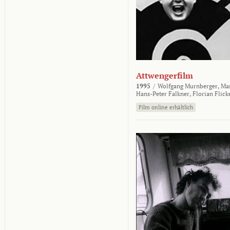
Attwengerfilm
1995
/
Wolfgang Murnberger,
Mar
Hans-Peter Falkner,
Florian Flick
Film online erhältlich