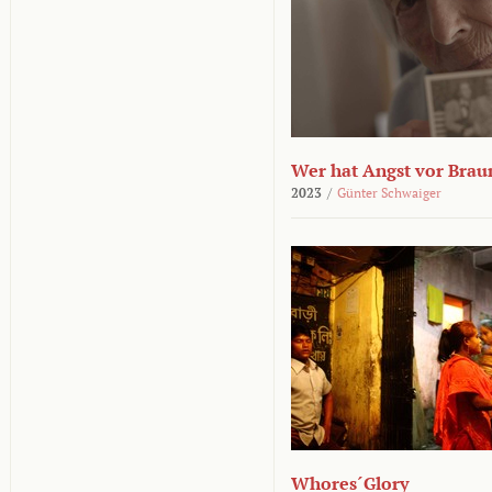
Wer hat Angst vor Brau
2023
/
Günter Schwaiger
Whores´Glory