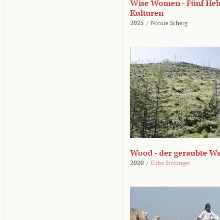
Wise Women - Fünf He
Kulturen
2025
/
Nicole Scherg
Wood - der geraubte W
2020
/
Ebba Sinzinger