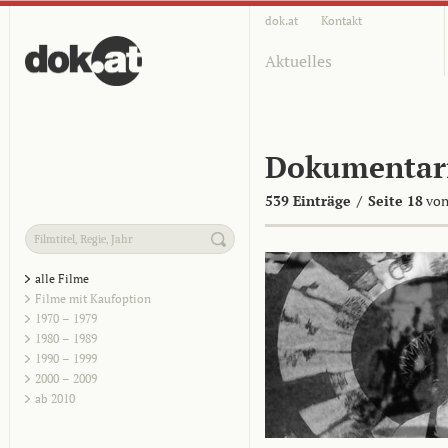
dok.at
Kontakt
Aktuelles
Dokumentar
539 Einträge
/
Seite 18
von
alle Filme
Filme mit Kaufoption
1970 – 1979
1980 – 1989
1990 – 1999
2000 – 2009
ab 2010