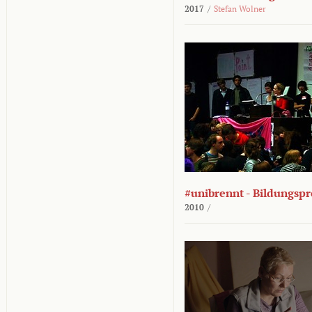
2017
/
Stefan Wolner
#unibrennt - Bildungspr
2010
/