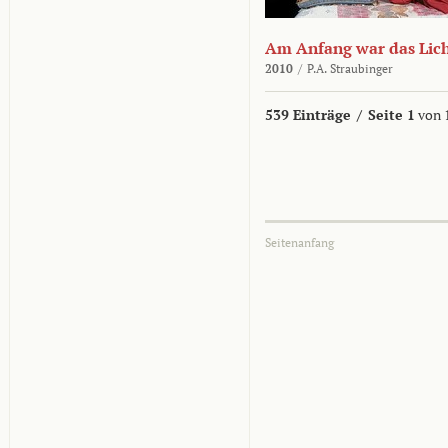
Am Anfang war das Lic
2010
/
P.A. Straubinger
539 Einträge
/
Seite 1
von 
Seitenanfang