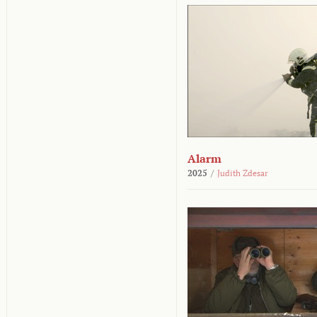
Alarm
2025
/
Judith Zdesar