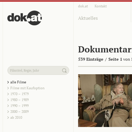
dok.at
Kontakt
Aktuelles
Dokumentar
539 Einträge
/
Seite 1
von 
alle Filme
Filme mit Kaufoption
1970 – 1979
1980 – 1989
1990 – 1999
2000 – 2009
ab 2010