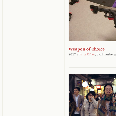
Weapon of Choice
2017
/
Fritz Ofner
,
Eva Hausberg