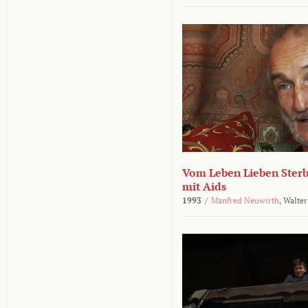
Vom Leben Lieben Sterb
mit Aids
1993
/
Manfred Neuwirth
,
Walter