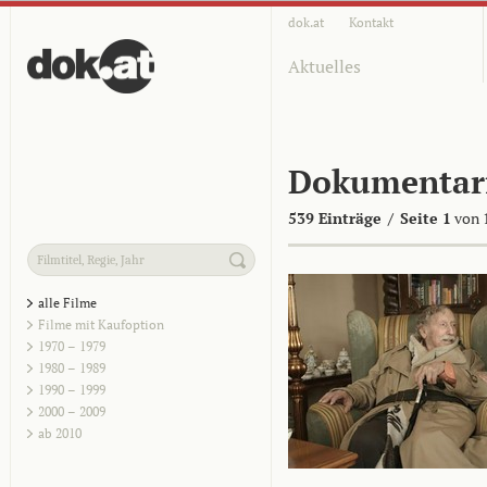
dok.at
Kontakt
Aktuelles
Dokumentar
539 Einträge
/
Seite 1
von 
alle Filme
Filme mit Kaufoption
1970 – 1979
1980 – 1989
1990 – 1999
2000 – 2009
ab 2010