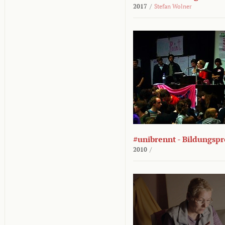
2017
/
Stefan Wolner
#unibrennt - Bildungspr
2010
/