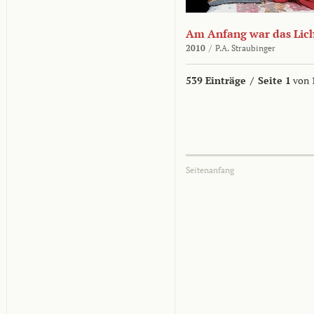
Am Anfang war das Lic
2010
/
P.A. Straubinger
539 Einträge
/
Seite 1
von 
Seitenanfang