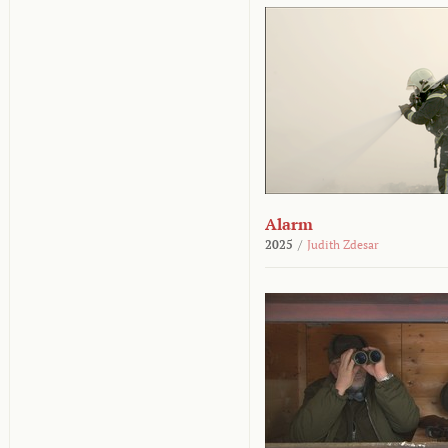
Alarm
2025
/
Judith Zdesar