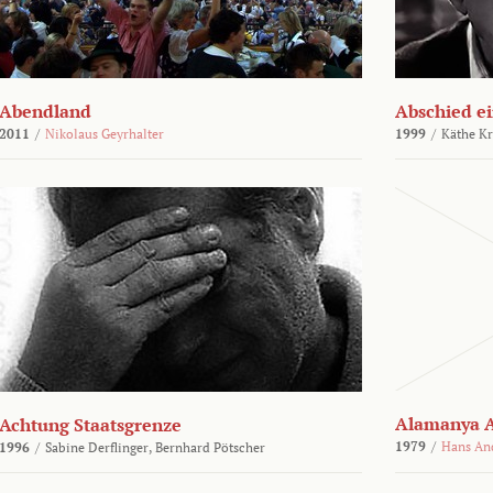
Abendland
Abschied ei
2011
/
Nikolaus Geyrhalter
1999
/
Käthe Kr
Alamanya A
Achtung Staatsgrenze
1979
/
Hans An
1996
/
Sabine Derflinger,
Bernhard Pötscher