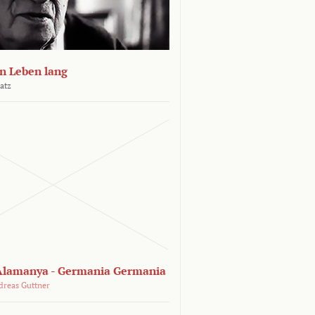
n Leben lang
atz
lamanya - Germania Germania
dreas Guttner