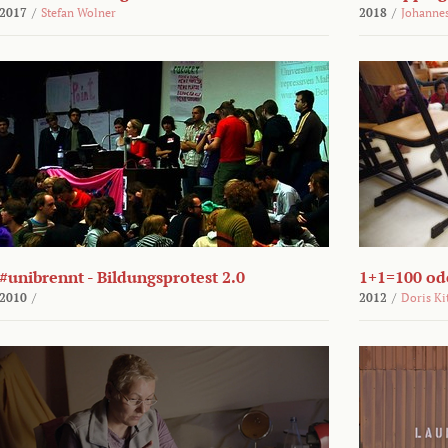
2017
/
Stefan Wolner
2018
/
Johannes
#unibrennt - Bildungsprotest 2.0
1+1=100 ode
2010
/
2012
/
Doris Ki