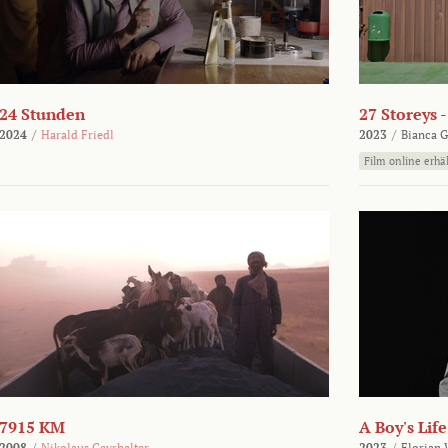
24 Stunden
27 Storeys 
2024
/
Harald Friedl
2023
/
Bianca G
Film online erhäl
7915 KM
A Boy's Life
2008
/
Nikolaus Geyrhalter
2023
/
Florian 