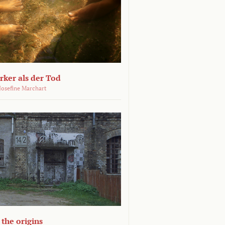
ärker als der Tod
 Josefine Marchart
the origins