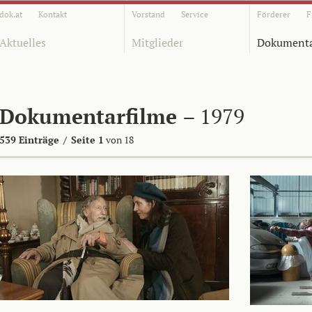
dok.at
Kontakt
Vorstand
Service
Förderer
F
Aktuelles
Mitglieder
Dokumenta
Dokumentarfilme
– 1979
539 Einträge
/
Seite 1
von 18