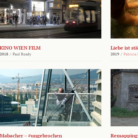
KINO WIEN FILM
Liebe ist st
2018
/
Paul Rosdy
2019
/
Patricia
Mabacher – #ungebrochen
Remapping 