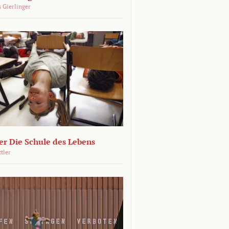
 Gierlinger
r Die Schule des Lebens
ttler