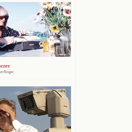
arzer
erflinger