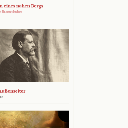
 eines nahen Bergs
an Brameshuber
Außenseiter
ar