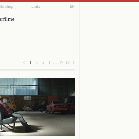
ilmshop
Links
EN
rfilme
1
2
3
4
…
17
18