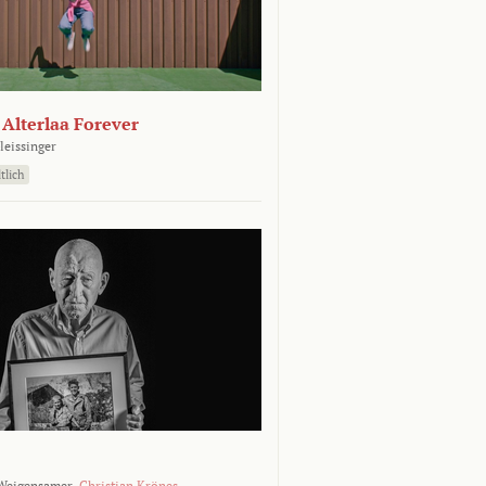
- Alterlaa Forever
leissinger
tlich
Weigensamer,
Christian Krönes