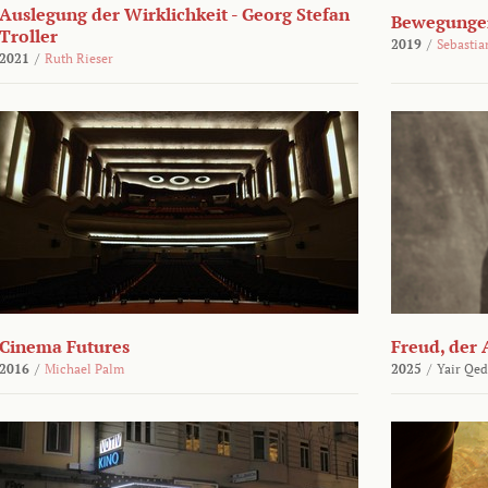
Auslegung der Wirklichkeit - Georg Stefan
Bewegungen
Troller
2019
/
Sebasti
2021
/
Ruth Rieser
Cinema Futures
Freud, der 
2016
/
Michael Palm
2025
/
Yair Qed