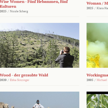
Wise Women - Fünf Hebammen, fünf
Woman / M
Kulturen
2025
/
Klara H
2025
/
Nicole Scherg
Wood - der geraubte Wald
Workingma
2020
/
Ebba Sinzinger
2005
/
Michael