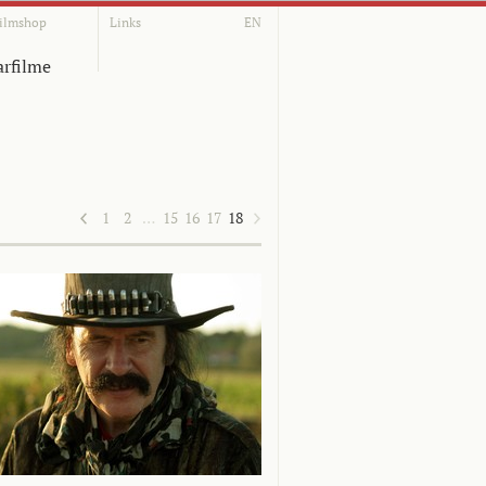
ilmshop
Links
EN
rfilme
1
2
…
15
16
17
18