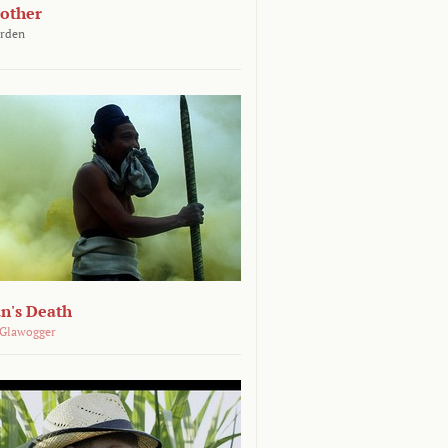
other
arden
n's Death
 Glawogger