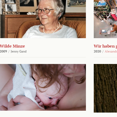
Wilde Minze
Wir haben 
2009
/
Jenny Gand
2020
/
Alexand