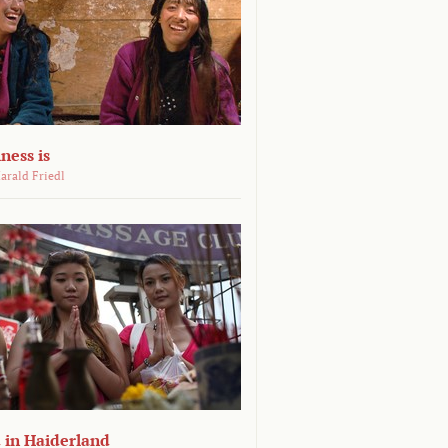
ness is
arald Friedl
 in Haiderland