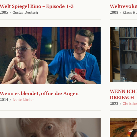
Welt Spiegel Kino – Episode 1-3
Weltrevolu
2005
/
Gustav Deutsch
2008
/
Klaus H
WENN ICH 
Wenn es blendet, öffne die Augen
DREIFACH
2014
/
Ivette Löcker
2023
/
Christia