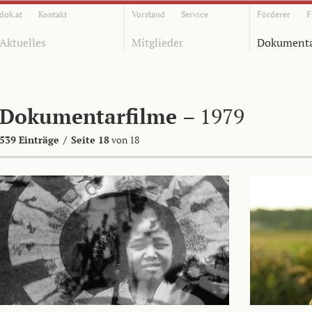
dok.at
Kontakt
Vorstand
Service
Förderer
F
Aktuelles
Mitglieder
Dokumenta
Dokumentarfilme
– 1979
539 Einträge
/
Seite 18
von 18