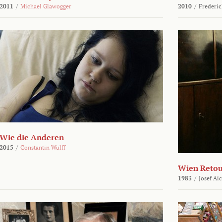
2011
/
Michael Glawogger
2010
/
Frederic
Wie die Anderen
2015
/
Constantin Wulff
Wien Reto
1983
/
Josef Ai