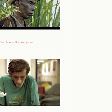
ller
,
Maéva Ranaïvojaona