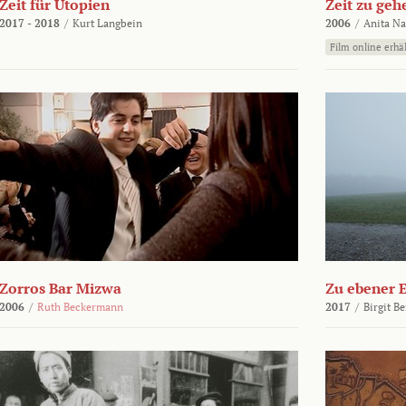
Zeit für Utopien
Zeit zu geh
2017 - 2018
/
Kurt Langbein
2006
/
Anita N
Film online erhäl
Zorros Bar Mizwa
Zu ebener 
2006
/
Ruth Beckermann
2017
/
Birgit B