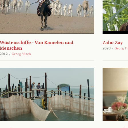
Wüstenschiffe - Von Kamelen und
Zaho Zay
Menschen
2020
/
Georg Ti
2012
/
Georg Misch