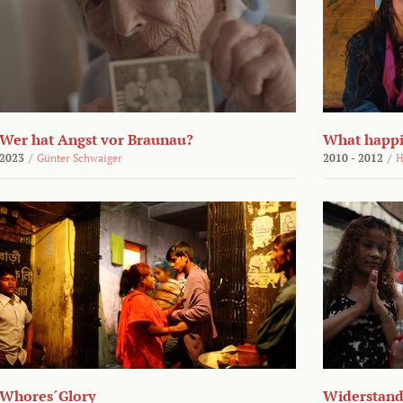
Wer hat Angst vor Braunau?
What happi
2023
/
Günter Schwaiger
2010 - 2012
/
H
Whores´Glory
Widerstand