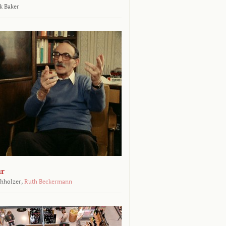
k Baker
ur
chholzer,
Ruth Beckermann