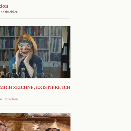
tion
undsbichler
MICH ZEICHNE, EXISTIERE ICH
na Perschon