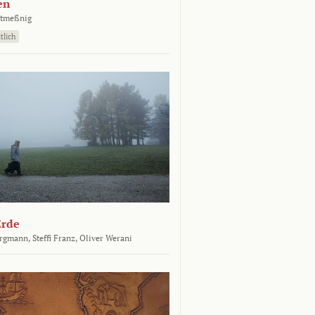
en
atmeßnig
tlich
Erde
ergmann,
Steffi Franz,
Oliver Werani