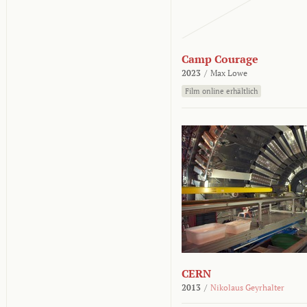
Camp Courage
2023
/
Max Lowe
Film online erhältlich
CERN
2013
/
Nikolaus Geyrhalter