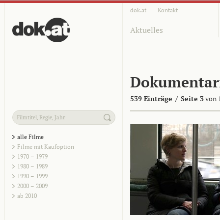
dok.at
Kontakt
Aktuelles
Dokumentar
539 Einträge
/
Seite 3
von 
alle Filme
Filme mit Kaufoption
1970 – 1979
1980 – 1989
1990 – 1999
2000 – 2009
ab 2010