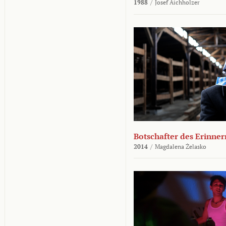
1988
/
Josef Aichholzer
Botschafter des Erinner
2014
/
Magdalena Żelasko