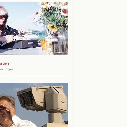
arzer
erflinger