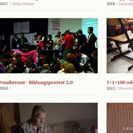
2017
/
Stefan Wolner
2018
/
Johannes
#unibrennt - Bildungsprotest 2.0
1+1=100 ode
2010
/
2012
/
Doris Ki