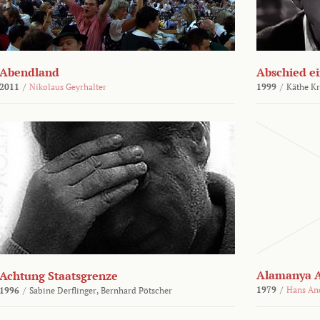
Abendland
Abschied ei
2011
/
Nikolaus Geyrhalter
1999
/
Käthe Kr
Alamanya A
Achtung Staatsgrenze
1979
/
Hans An
1996
/
Sabine Derflinger,
Bernhard Pötscher