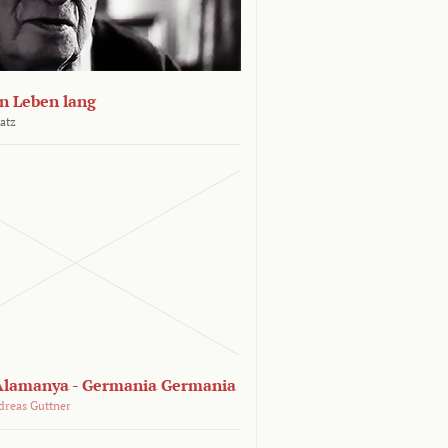
n Leben lang
atz
lamanya - Germania Germania
dreas Guttner