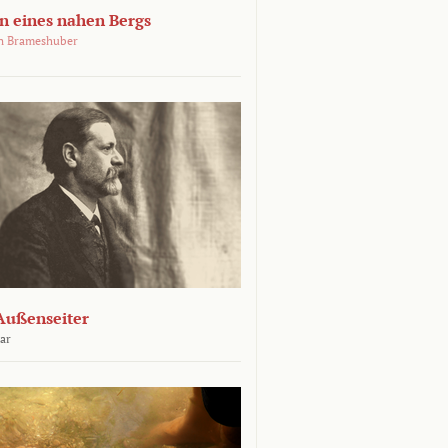
 eines nahen Bergs
an Brameshuber
Außenseiter
ar