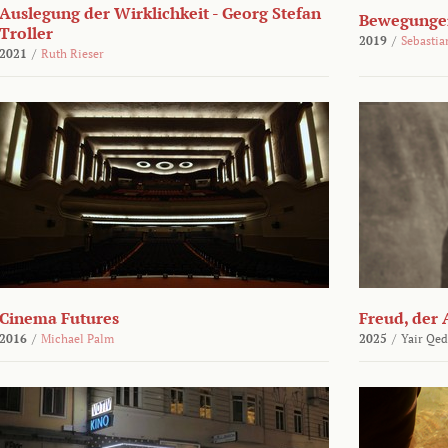
Auslegung der Wirklichkeit - Georg Stefan
Bewegungen
Troller
2019
/
Sebasti
2021
/
Ruth Rieser
Cinema Futures
Freud, der 
2016
/
Michael Palm
2025
/
Yair Qed