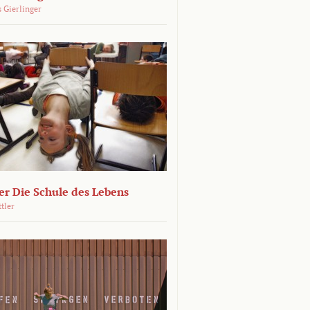
 Gierlinger
r Die Schule des Lebens
ttler