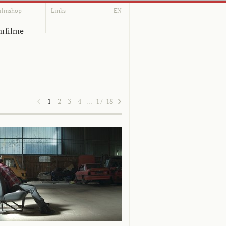
ilmshop
Links
EN
rfilme
1
2
3
4
…
17
18