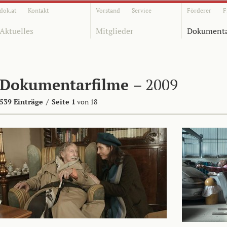
dok.at
Kontakt
Vorstand
Service
Förderer
F
Aktuelles
Mitglieder
Dokumenta
Dokumentarfilme
– 2009
539 Einträge
/
Seite 1
von 18