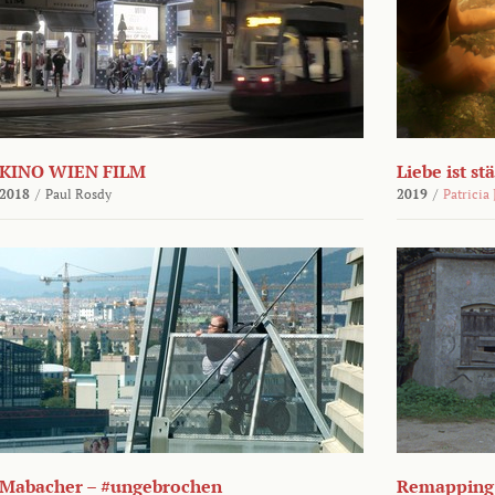
KINO WIEN FILM
Liebe ist st
2018
/
Paul Rosdy
2019
/
Patricia
Mabacher – #ungebrochen
Remapping 