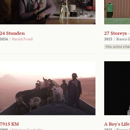
24 Stunden
27 Storeys 
2024
/
Harald Friedl
2023
/
Bianca G
Film online erhäl
7915 KM
A Boy's Life
2008
/
Nikolaus Geyrhalter
2023
/
Florian 