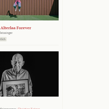
- Alterlaa Forever
leissinger
tlich
Weigensamer,
Christian Krönes