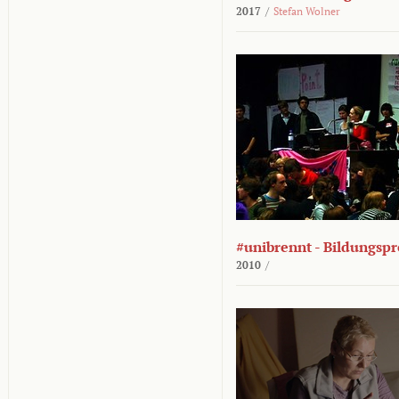
2017
/
Stefan Wolner
#unibrennt - Bildungspr
2010
/