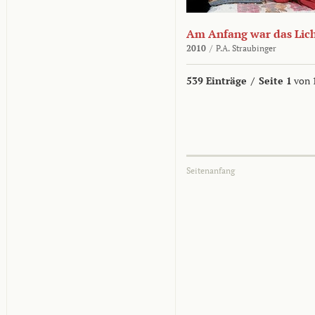
Am Anfang war das Lic
2010
/
P.A. Straubinger
539 Einträge
/
Seite 1
von 
Seitenanfang