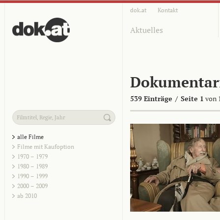
dok.at
Kontakt
Aktuelles
Dokumentar
539 Einträge
/
Seite 1
von 
alle Filme
Filme mit Kaufoption
1970 – 1979
1980 – 1989
1990 – 1999
2000 – 2009
ab 2010