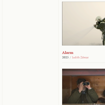
Alarm
2025
/
Judith Zdesar