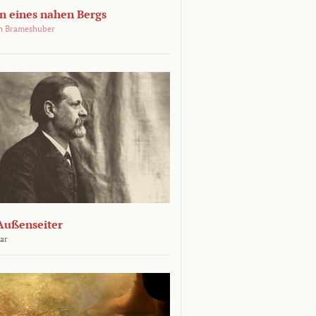
 eines nahen Bergs
an Brameshuber
Außenseiter
ar