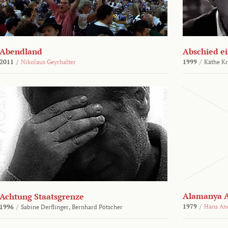
Abendland
Abschied ei
2011
/
Nikolaus Geyrhalter
1999
/
Käthe Kr
Alamanya A
Achtung Staatsgrenze
1979
/
Hans An
1996
/
Sabine Derflinger,
Bernhard Pötscher