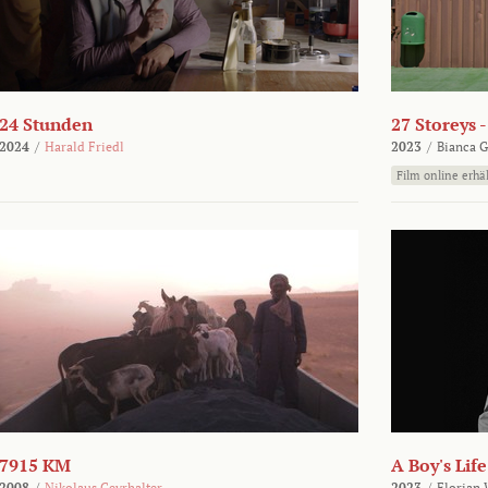
24 Stunden
27 Storeys 
2024
/
Harald Friedl
2023
/
Bianca G
Film online erhäl
7915 KM
A Boy's Life
2008
/
Nikolaus Geyrhalter
2023
/
Florian 