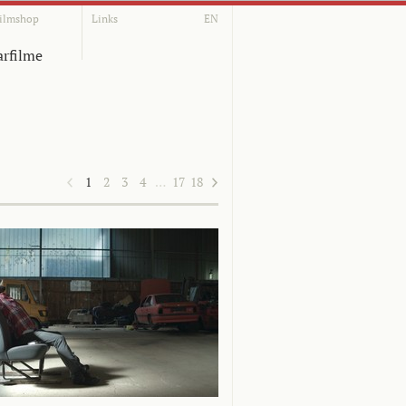
ilmshop
Links
EN
rfilme
1
2
3
4
…
17
18