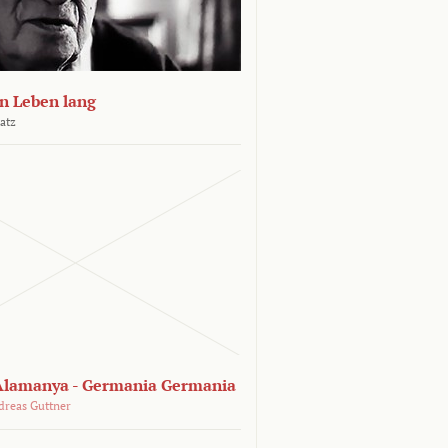
n Leben lang
atz
lamanya - Germania Germania
dreas Guttner