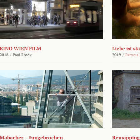
KINO WIEN FILM
Liebe ist st
2018
/
Paul Rosdy
2019
/
Patricia
Mabacher – #ungebrochen
Remapping 