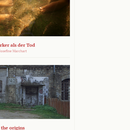
ärker als der Tod
 Josefine Marchart
the origins