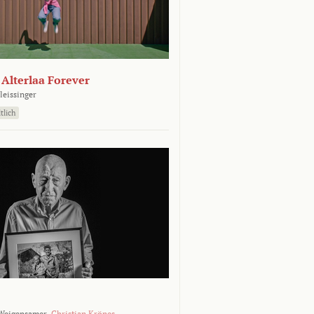
- Alterlaa Forever
leissinger
tlich
Weigensamer,
Christian Krönes