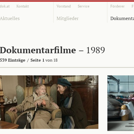
dok.at
Kontakt
Vorstand
Service
Förderer
F
Aktuelles
Mitglieder
Dokumenta
Dokumentarfilme
– 1989
539 Einträge
/
Seite 1
von 18