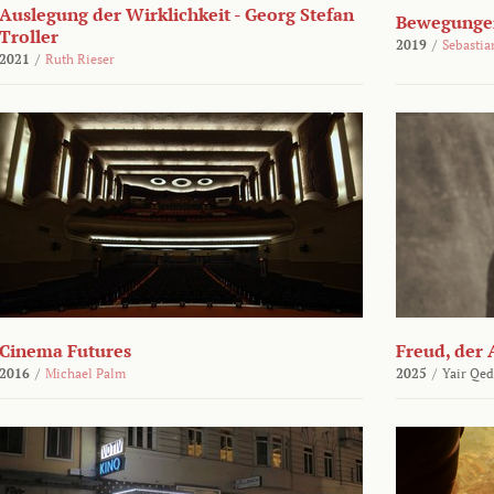
Auslegung der Wirklichkeit - Georg Stefan
Bewegungen
Troller
2019
/
Sebasti
2021
/
Ruth Rieser
Cinema Futures
Freud, der 
2016
/
Michael Palm
2025
/
Yair Qed