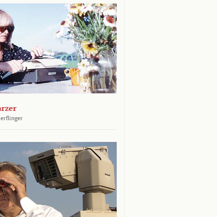
arzer
erflinger