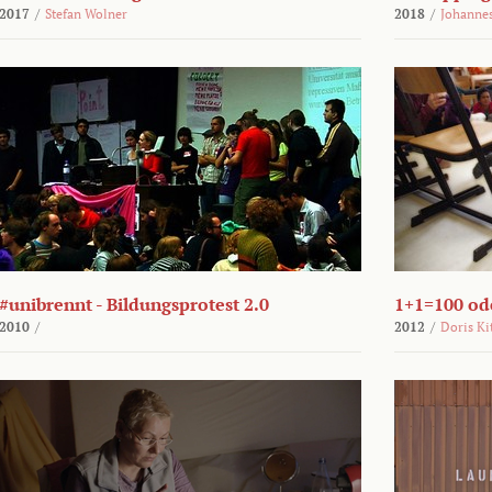
2017
/
Stefan Wolner
2018
/
Johannes
#unibrennt - Bildungsprotest 2.0
1+1=100 ode
2010
/
2012
/
Doris Ki