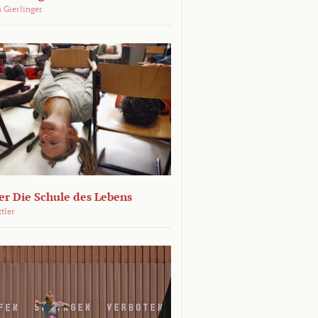
 Gierlinger
r Die Schule des Lebens
ttler