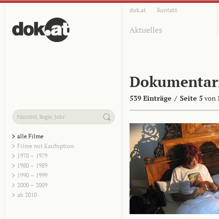
dok.at
Kontakt
Aktuelles
Dokumentar
539 Einträge
/
Seite 5
von 
alle Filme
Filme mit Kaufoption
1970 – 1979
1980 – 1989
1990 – 1999
2000 – 2009
ab 2010