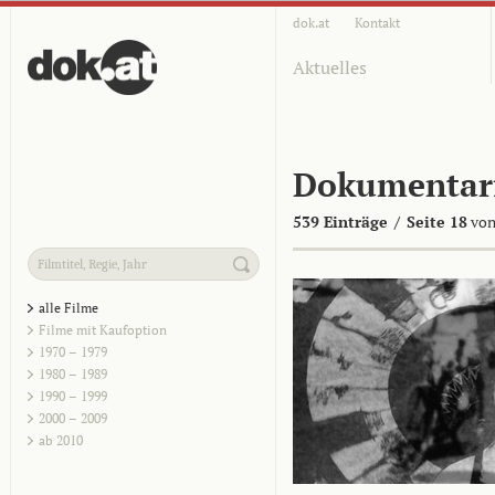
dok.at
Kontakt
Aktuelles
Dokumentar
539 Einträge
/
Seite 18
von
alle Filme
Filme mit Kaufoption
1970 – 1979
1980 – 1989
1990 – 1999
2000 – 2009
ab 2010