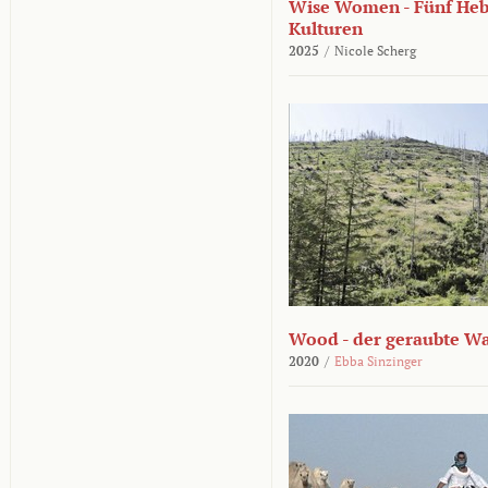
Wise Women - Fünf He
Kulturen
2025
/
Nicole Scherg
Wood - der geraubte W
2020
/
Ebba Sinzinger