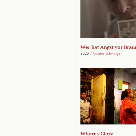
Wer hat Angst vor Brau
2023
/
Günter Schwaiger
Whores´Glory