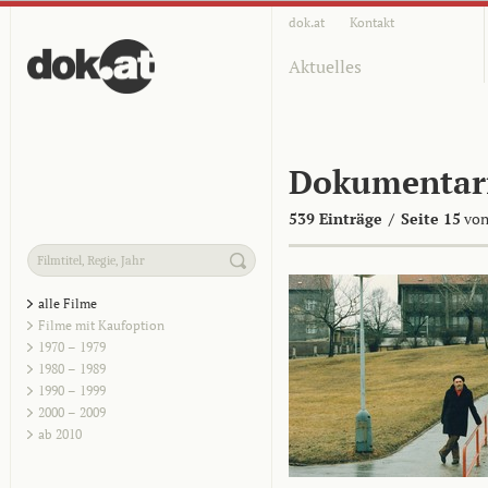
dok.at
Kontakt
Aktuelles
Dokumentar
539 Einträge
/
Seite 15
von
alle Filme
Filme mit Kaufoption
1970 – 1979
1980 – 1989
1990 – 1999
2000 – 2009
ab 2010