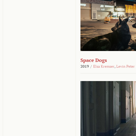
Space Dogs
2019
/
Elsa Kremser
,
Levin Peter