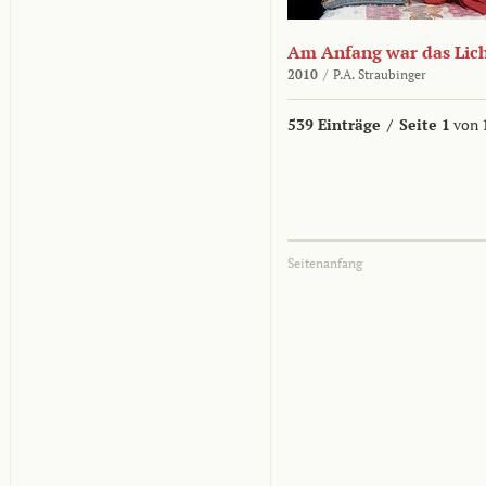
Am Anfang war das Lic
2010
/
P.A. Straubinger
539 Einträge
/
Seite 1
von 
Seitenanfang