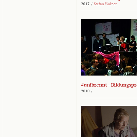
2017
/
Stefan Wolner
#unibrennt - Bildungspr
2010
/