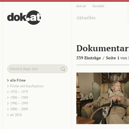
dok.at
Kontakt
Aktuelles
Dokumentar
539 Einträge
/
Seite 1
von 
alle Filme
Filme mit Kaufoption
1970 – 1979
1980 – 1989
1990 – 1999
2000 – 2009
ab 2010