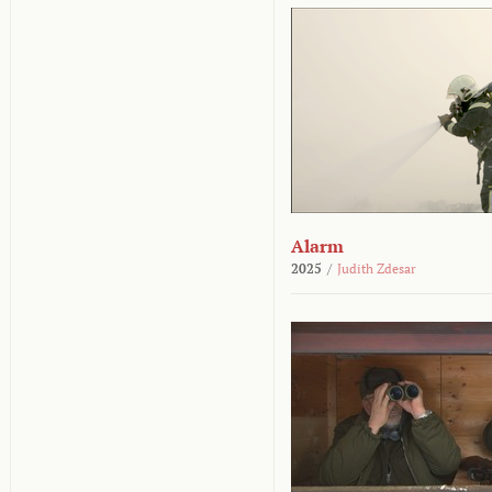
Alarm
2025
/
Judith Zdesar