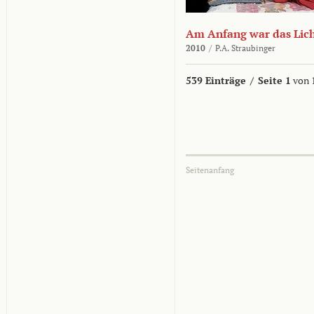
Am Anfang war das Lic
2010
/
P.A. Straubinger
539 Einträge
/
Seite 1
von 
Seitenanfang