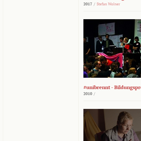
2017
/
Stefan Wolner
#unibrennt - Bildungspr
2010
/