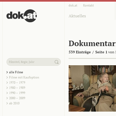
dok.at
Kontakt
Aktuelles
Dokumentar
539 Einträge
/
Seite 1
von 
alle Filme
Filme mit Kaufoption
1970 – 1979
1980 – 1989
1990 – 1999
2000 – 2009
ab 2010