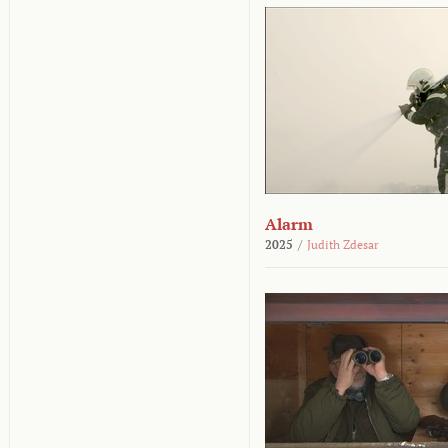
Alarm
2025
/
Judith Zdesar