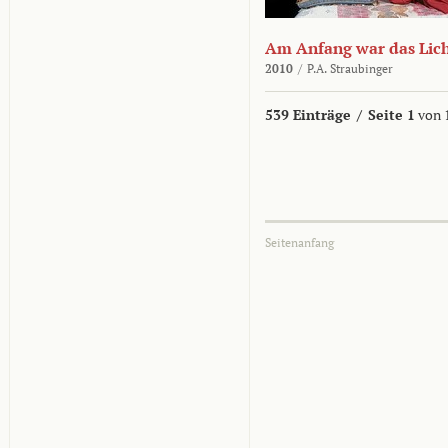
Am Anfang war das Lic
2010
/
P.A. Straubinger
539 Einträge
/
Seite 1
von 
Seitenanfang