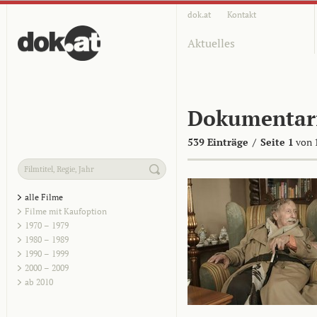
dok.at
Kontakt
Aktuelles
Dokumentar
539 Einträge
/
Seite 1
von 
alle Filme
Filme mit Kaufoption
1970 – 1979
1980 – 1989
1990 – 1999
2000 – 2009
ab 2010