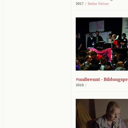
2017
/
Stefan Wolner
#unibrennt - Bildungspr
2010
/