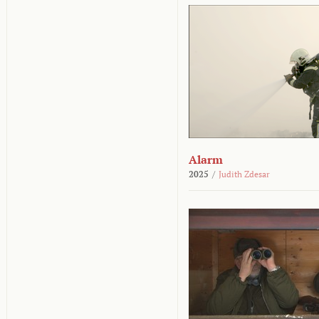
Alarm
2025
/
Judith Zdesar