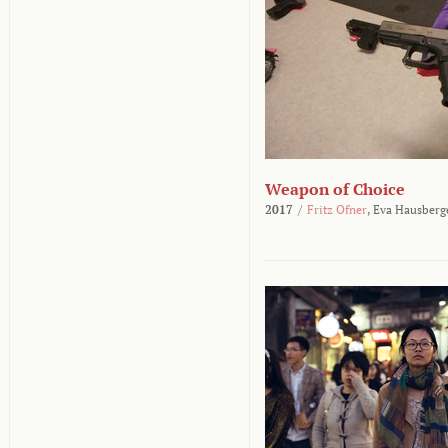
Weapon of Choice
2017
/
Fritz Ofner
,
Eva Hausberg