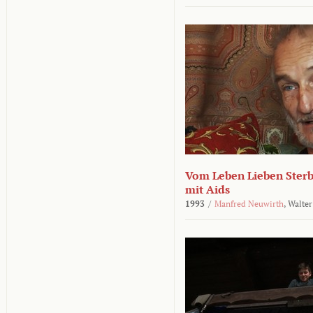
Vom Leben Lieben Sterb
mit Aids
1993
/
Manfred Neuwirth
,
Walter