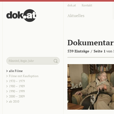
dok.at
Kontakt
Aktuelles
Dokumentar
539 Einträge
/
Seite 1
von 
alle Filme
Filme mit Kaufoption
1970 – 1979
1980 – 1989
1990 – 1999
2000 – 2009
ab 2010