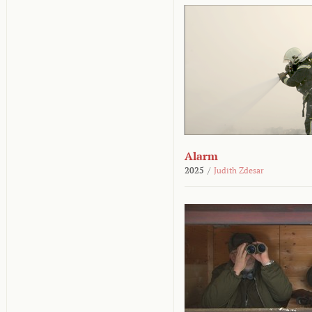
Alarm
2025
/
Judith Zdesar