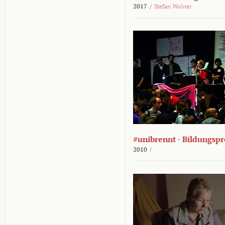
2017
/
Stefan Wolner
#unibrennt - Bildungspr
2010
/