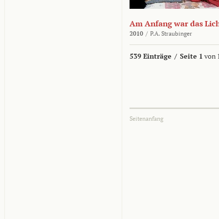
Am Anfang war das Lic
2010
/
P.A. Straubinger
539 Einträge
/
Seite 1
von 
Seitenanfang