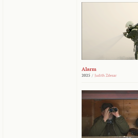
Alarm
2025
/
Judith Zdesar