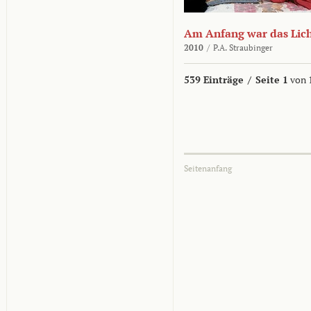
Am Anfang war das Lic
2010
/
P.A. Straubinger
539 Einträge
/
Seite 1
von 
Seitenanfang