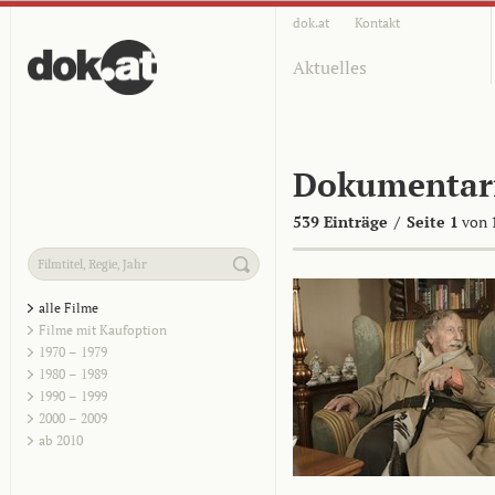
dok.at
Kontakt
Aktuelles
Dokumentar
539 Einträge
/
Seite 1
von 
alle Filme
Filme mit Kaufoption
1970 – 1979
1980 – 1989
1990 – 1999
2000 – 2009
ab 2010