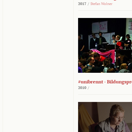
2017
/
Stefan Wolner
#unibrennt - Bildungspr
2010
/